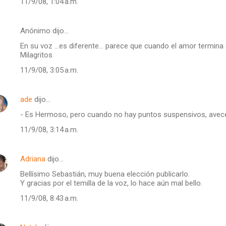
11/9/08, 1:04 a.m.
Anónimo dijo…
En su voz ...es diferente... parece que cuando el amor termin
Milagritos
11/9/08, 3:05 a.m.
ade
dijo…
- Es Hermoso, pero cuando no hay puntos suspensivos, avec
11/9/08, 3:14 a.m.
Adriana
dijo…
Bellísimo Sebastián, muy buena elección publicarlo.
Y gracias por el temilla de la voz, lo hace aún mal bello.
11/9/08, 8:43 a.m.