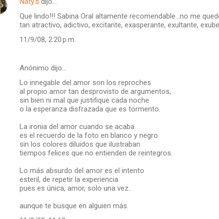
Naty's
dijo…
Que lindo!!! Sabina Oral altamente recomendable...no me que
tan atractivo, adictivo, excitante, exasperante, exultante, exuber
11/9/08, 2:20 p.m.
Anónimo dijo…
Lo innegable del amor son los reproches
al propio amor tan desprovisto de argumentos,
sin bien ni mal que justifique cada noche
o la esperanza disfrazada que es tormento.
La ironia del amor cuando se acaba
es el recuerdo de la foto en blanco y negro
sin los colores diluidos que ilustraban
tiempos felices que no entienden de reintegros.
Lo más absurdo del amor es el intento
esteril, de repetir la experiencia
pues es única, amor, solo una vez..
aunque te busque en alguien más.