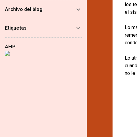
los t
Archivo del blog
el sís
Lo má
Etiquetas
remen
conde
AFIP
Lo at
cuando
no le