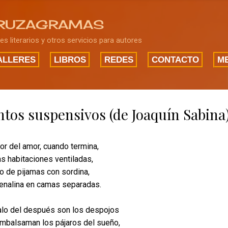
Ir al contenido principal
RUZAGRAMAS
res literarios y otros servicios para autores
ALLERES
LIBROS
REDES
CONTACTO
ME
tos suspensivos (de Joaquín Sabina
or del amor, cuando termina,
as habitaciones ventiladas,
lo de pijamas con sordina,
renalina en camas separadas.
lo del después son los despojos
mbalsaman los pájaros del sueño,