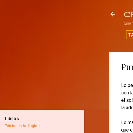
C
talle
T
Pun
Lo pe
son l
el so
la ad
Libros
Lo ma
Ediciones Artilugios
que e