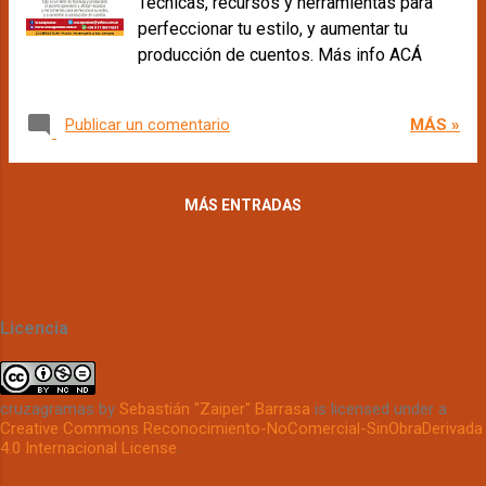
Técnicas, recursos y herramientas para
s
perfeccionar tu estilo, y aumentar tu
producción de cuentos. Más info ACÁ
MÁS »
Publicar un comentario
MÁS ENTRADAS
Licencia
cruzagramas
by
Sebastián "Zaiper" Barrasa
is licensed under a
Creative Commons Reconocimiento-NoComercial-SinObraDerivada
4.0 Internacional License
.