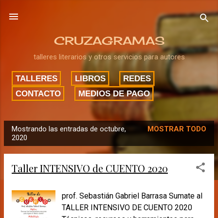
Ir al contenido principal
CRUZAGRAMAS
talleres literarios y otros servicios para autores
TALLERES
LIBROS
REDES
CONTACTO
MEDIOS DE PAGO
Mostrando las entradas de octubre,
MOSTRAR TODO
E
2020
n
t
Taller INTENSIVO de CUENTO 2020
r
a
prof. Sebastián Gabriel Barrasa Sumate al
d
TALLER INTENSIVO DE CUENTO 2020
a