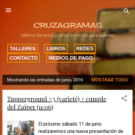
Ir al contenido principal
CRUZAGRAMAS
talleres literarios y otros servicios para autores
TALLERES
LIBROS
REDES
CONTACTO
MEDIOS DE PAGO
Mostrando las entradas de junio, 2016
MOSTRAR TODO
E
n
Tupperground #3 (varieté) + cumple
t
del Zaiper (11/06)
r
a
d
El próximo sábado 11 de junio
a
realizaremos una nueva presentación de