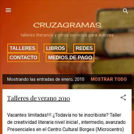
Ir al contenido principal
CRUZAGRAMAS
talleres literarios y otros servicios para autores
TALLERES
LIBROS
REDES
CONTACTO
MEDIOS DE PAGO
Mostrando las entradas de enero, 2010
MOSTRAR TODO
E
n
Talleres de verano 2010
t
r
a
Vacantes limitadas!!! ¿Todavía no te inscribiste? Taller
d
de creatividad literaria nivel inicial , intermedio, avanzado
a
Presenciales en el Centro Cultural Borges (Microcentro)