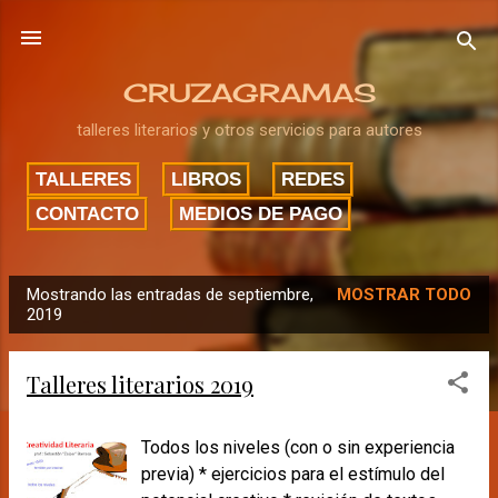
Ir al contenido principal
CRUZAGRAMAS
talleres literarios y otros servicios para autores
TALLERES
LIBROS
REDES
CONTACTO
MEDIOS DE PAGO
Mostrando las entradas de septiembre,
MOSTRAR TODO
E
2019
n
t
Talleres literarios 2019
r
a
Todos los niveles (con o sin experiencia
d
previa) * ejercicios para el estímulo del
a