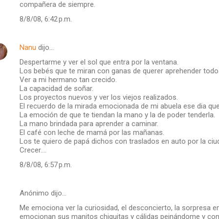
compañera de siempre.
8/8/08, 6:42 p.m.
Nanu
dijo…
Despertarme y ver el sol que entra por la ventana.
Los bebés que te miran con ganas de querer aprehender todo 
Ver a mi hermano tan crecido.
La capacidad de soñar.
Los proyectos nuevos y ver los viejos realizados.
El recuerdo de la mirada emocionada de mi abuela ese dia que
La emoción de que te tiendan la mano y la de poder tenderla.
La mano brindada para aprender a caminar.
El café con leche de mamá por las mañanas.
Los te quiero de papá dichos con traslados en auto por la ciu
Crecer....
8/8/08, 6:57 p.m.
Anónimo dijo…
Me emociona ver la curiosidad, el desconcierto, la sorpresa en
emocionan sus manitos chiquitas y cálidas peinándome y co