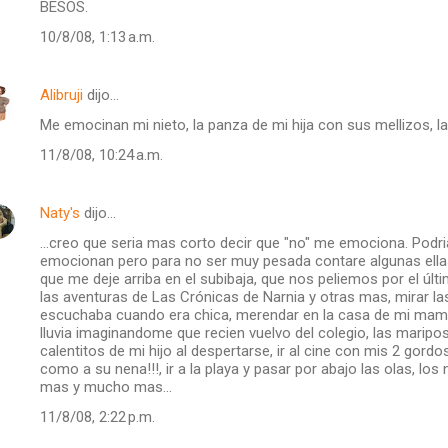
BESOS.
10/8/08, 1:13 a.m.
Alibruji
dijo…
Me emocinan mi nieto, la panza de mi hija con sus mellizos, la 
11/8/08, 10:24 a.m.
Naty's
dijo…
...creo que seria mas corto decir que "no" me emociona. Podr
emocionan pero para no ser muy pesada contare algunas ellas:
que me deje arriba en el subibaja, que nos peliemos por el últ
las aventuras de Las Crónicas de Narnia y otras mas, mirar la
escuchaba cuando era chica, merendar en la casa de mi mamá
lluvia imaginandome que recien vuelvo del colegio, las maripo
calentitos de mi hijo al despertarse, ir al cine con mis 2 gord
como a su nena!!!, ir a la playa y pasar por abajo las olas, los
mas y mucho mas...
11/8/08, 2:22 p.m.