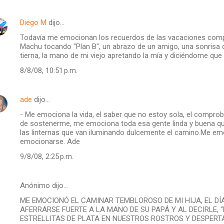
Diego M
dijo…
Todavía me emocionan los recuerdos de las vacaciones compa
Machu tocando "Plan B", un abrazo de un amigo, una sonrisa
tierna, la mano de mi viejo apretando la mía y diciéndome que va
8/8/08, 10:51 p.m.
ade
dijo…
- Me emociona la vida, el saber que no estoy sola, el comprob
de sostenerme, me emociona toda esa gente linda y buena q
las linternas que van iluminando dulcemente el camino.Me em
emocionarse. Ade
9/8/08, 2:25 p.m.
Anónimo dijo…
ME EMOCIONÓ EL CAMINAR TEMBLOROSO DE MI HIJA, EL DÍA
AFERRARSE FUERTE A LA MANO DE SU PAPÁ Y AL DECIRLE,
ESTRELLITAS DE PLATA EN NUESTROS ROSTROS Y DESPERTA