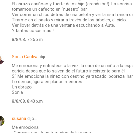
El abrazo cariñoso y fuerte de mi hijo (grandulón!). La sonri
tomamos un cafecito en "nuestro" bar.
Ver correr un chico detrás de una pelota y ver la risa franca d
Tirarme en el pasto y mirar a través de los árboles, el cielo.
Ver llover detrás de una ventana escuchando a Aute.
Y tantas cosas más..!
8/8/08, 7:25 p.m.
Sonia Cautiva
dijo…
Me emociona y entristece a la vez, la cara de un niño a la esp
caricia desea que lo salven de el futuro inexistente para él.
Sí. Me emociona la niñez con destino ya trazado: pobreza, ha
Lo demás,figura en planos menores.
Un abrazo.
Sonia
8/8/08, 8:40 p.m.
susana
dijo…
Me emociona:
-Caminar con Juan tomados de la mano.