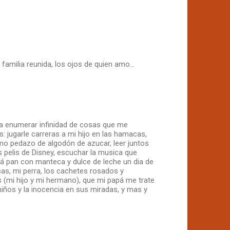
familia reunida, los ojos de quien amo...
ia enumerar infinidad de cosas que me
 jugarle carreras a mi hijo en las hamacas,
imo pedazo de algodón de azucar, leer juntos
s pelis de Disney, escuchar la musica que
 pan con manteca y dulce de leche un dia de
sas, mi perra, los cachetes rosados y
os (mi hijo y mi hermano), que mi papá me trate
 niños y la inocencia en sus miradas, y mas y