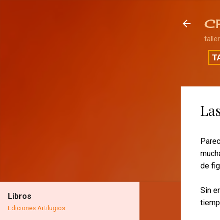
C
talle
T
Las
Parec
mucha
de fi
Sin e
Libros
tiemp
Ediciones Artilugios