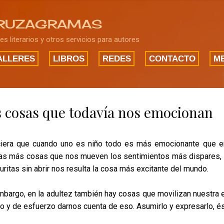
Ir al contenido principal
RUZAGRAMAS
res literarios y otros servicios para autores
ALLERES
LIBROS
REDES
CONTACTO
ME
 cosas que todavía nos emocionan
iera que cuando uno es niño todo es más emocionante que en 
s más cosas que nos mueven los sentimientos más dispares, p
guritas sin abrir nos resulta la cosa más excitante del mundo.
mbargo, en la adultez también hay cosas que movilizan nuestra 
o y de esfuerzo darnos cuenta de eso. Asumirlo y expresarlo, és