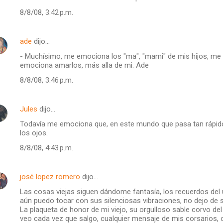
8/8/08, 3:42 p.m.
ade
dijo…
- Muchísimo, me emociona los "ma", "mami" de mis hijos, me e
emociona amarlos, más alla de mi. Ade
8/8/08, 3:46 p.m.
Jules
dijo…
Todavía me emociona que, en este mundo que pasa tan rápido,
los ojos.
8/8/08, 4:43 p.m.
josé lopez romero
dijo…
Las cosas viejas siguen dándome fantasía, los recuerdos del ú
aún puedo tocar con sus silenciosas vibraciones, no dejo de 
La plaqueta de honor de mi viejo, su orgulloso sable corvo del
veo cada vez que salgo, cualquier mensaje de mis corsarios,