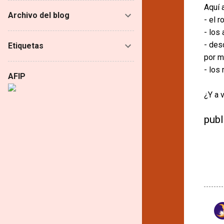
Aquí 
Archivo del blog
- el 
- los
- des
Etiquetas
por mí
- los
AFIP
¿Y a 
publ
C