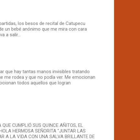
rtidas, los besos de recital de Catupecu
 de un bebé anónimo que me mira con cara
 a salir...
ar que hay tantas manos invisibles tratando
ue me rodea y que no podía ver. Me emocionan
ocionan todos aquellos que logran
 QUE CUMPLIÓ SUS QUINCE AÑITOS, EL
 "HOLA HERMOSA SEÑORITA "JUNTAR LAS
R A LA VIDA CON UNA SALVA BRILLANTE DE