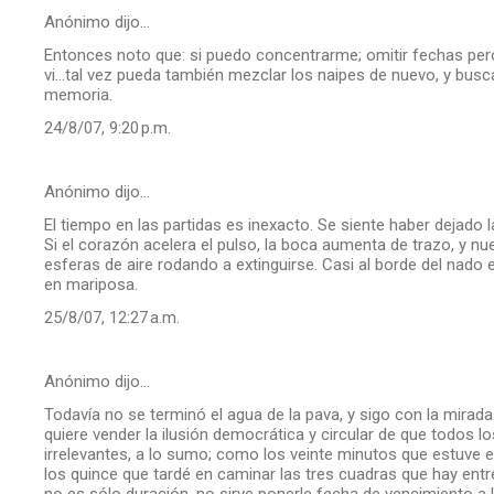
Anónimo dijo…
Entonces noto que: si puedo concentrarme; omitir fechas per
vi...tal vez pueda también mezclar los naipes de nuevo, y bus
memoria.
24/8/07, 9:20 p.m.
Anónimo dijo…
El tiempo en las partidas es inexacto. Se siente haber dejado 
Si el corazón acelera el pulso, la boca aumenta de trazo, y n
esferas de aire rodando a extinguirse. Casi al borde del nado e
en mariposa.
25/8/07, 12:27 a.m.
Anónimo dijo…
Todavía no se terminó el agua de la pava, y sigo con la mirada
quiere vender la ilusión democrática y circular de que todos 
irrelevantes, a lo sumo; como los veinte minutos que estuve es
los quince que tardé en caminar las tres cuadras que hay entre
no es sólo duración, no sirve ponerle fecha de vencimiento 