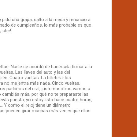
 pido una grapa, salto a la mesa y renuncio a
lamado de cumpleaños, lo más probable es que
, che!
ueltas. Nadie se acordó de hacérsela firmar a la
ueltas. Las llaves del auto y las del
én. Cuatro vueltas. La billetera, los
ra no me entra más nada. Cinco vueltas.
 los padrinos del civil, justo nosotros vamos a
, no cambiás más, por qué no te preparaste las
levás puesta, yo estoy listo hace cuatro horas,
. Y como el reloj tiene un diámetro
jas pueden girar muchas más veces que ellos