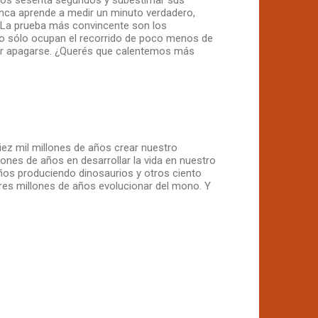
nunca aprende a medir un minuto verdadero,
va. La prueba más convincente son los
ro sólo ocupan el recorrido de poco menos de
por apagarse. ¿Querés que calentemos más
 diez mil millones de años crear nuestro
ones de años en desarrollar la vida en nuestro
ños produciendo dinosaurios y otros ciento
res millones de años evolucionar del mono. Y