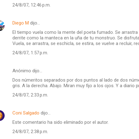
24/8/07, 12:46 p.m.
Diego M
dijo…
El tiempo vuela como la mente del poeta fumado. Se arrastra 
derrite como la manteca en la uña de tu monstruo. Se disfrut
Vuela, se arrastra, se eschicla, se estira, se vuelve a recluir, r
24/8/07, 1:57 p.m.
Anónimo dijo…
Dos númeritos separados por dos puntos al lado de dos núme
gris. A la derecha. Abajo. Miran muy fijo a los ojos. Y a diari
24/8/07, 2:33 p.m.
Coni Salgado
dijo…
Este comentario ha sido eliminado por el autor.
24/8/07, 2:38 p.m.