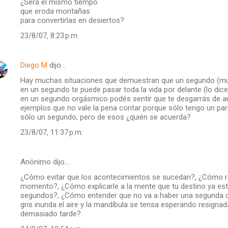
¿Será el mismo tiempo
que eroda montañas
para convertirlas en desiertos?
23/8/07, 8:23 p.m.
Diego M
dijo…
Hay muchas situaciones que demuestran que un segundo (mu
en un segundo te puede pasar toda la vida por delante (lo dic
en un segundo orgásmico podés sentir que te desgarrás de am
ejemplos que no vale la pena contar porque sólo tengo un pa
sólo un segundo, pero de esos ¿quién se acuerda?
23/8/07, 11:37 p.m.
Anónimo dijo…
¿Cómo evitar que los acontecimientos se sucedan?, ¿Cómo r
momento?, ¿Cómo explicarle a la mente que tu destino ya esta
segundos?, ¿Cómo entender que no va a haber una segunda op
gris inunda el aire y la mandíbula se tensa esperando resi
demasiado tarde?