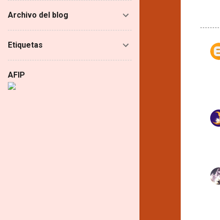
Archivo del blog
Etiquetas
C
o
AFIP
m
e
n
t
a
r
i
o
s