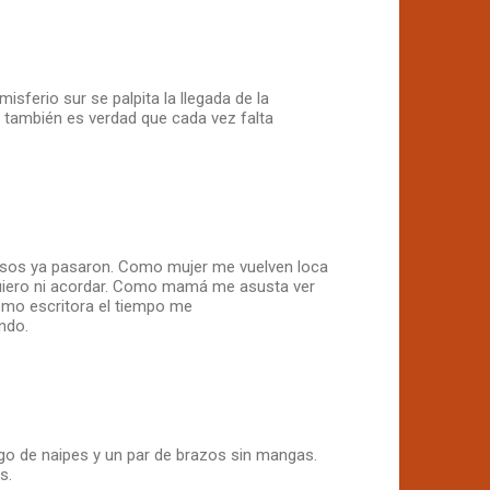
emisferio sur se palpita la llegada de la
i también es verdad que cada vez falta
sos ya pasaron. Como mujer me vuelven loca
uiero ni acordar. Como mamá me asusta ver
Como escritora el tiempo me
ndo.
go de naipes y un par de brazos sin mangas.
s.