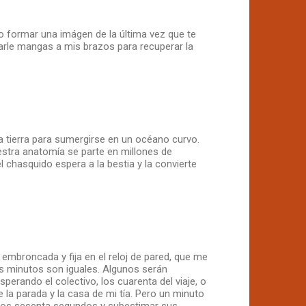
o formar una imágen de la última vez que te
carle mangas a mis brazos para recuperar la
la tierra para sumergirse en un océano curvo.
uestra anatomía se parte en millones de
l chasquido espera a la bestia y la convierte
 embroncada y fija en el reloj de pared, que me
los minutos son iguales. Algunos serán
perando el colectivo, los cuarenta del viaje, o
 la parada y la casa de mi tía. Pero un minuto
a los sesenta segundos y subestimar sus