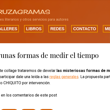
Ir al contenido principal
RUZAGRAMAS
res literarios y otros servicios para autores
ALLERES
LIBROS
REDES
CONTACTO
ME
unas formas de medir el tiempo
te collage trataremos de develar
las misteriosas formas de m
articipar dale una leída a las
reglas generales
. La propuesta par
fo CHIQUITO por intervención.
 en los comentarios de este post