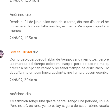
24/8/07, 12:54 a.m.
Anónimo dijo…
Desde el 21 de junio a las seis de la tarde, día tras día, en el h
primavera. Todavía falta mucho, es cierto. Pero qué importa s
menos...
24/8/07, 1:35 a.m.
Soy de Cristal
dijo…
Como geóloga puedo hablar de tiempos muy remotos, pero e
las marcas del tiempo sobre mi cuerpo, pero de eso no me q
crecer a mi hijo tan rápido y no tener tiempo de disfrutarlo. 
desafía, me empuja hacia adelante, me llama a seguir escribie
24/8/07, 2:04 a.m.
Anónimo dijo…
Yo también tengo una galera negra. Tengo una paloma, un jue
Pero no sé, es raro, ya no estoy seguro de saber cómo usarla