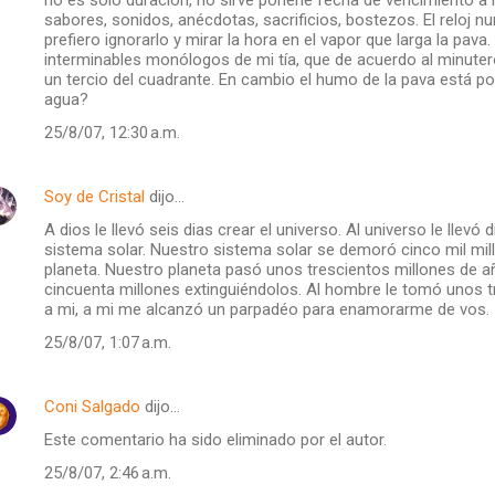
sabores, sonidos, anécdotas, sacrificios, bostezos. El reloj 
prefiero ignorarlo y mirar la hora en el vapor que larga la pa
interminables monólogos de mi tía, que de acuerdo al minute
un tercio del cuadrante. En cambio el humo de la pava está 
agua?
25/8/07, 12:30 a.m.
Soy de Cristal
dijo…
A dios le llevó seis dias crear el universo. Al universo le llevó
sistema solar. Nuestro sistema solar se demoró cinco mil mill
planeta. Nuestro planeta pasó unos trescientos millones de a
cincuenta millones extinguiéndolos. Al hombre le tomó unos t
a mi, a mi me alcanzó un parpadéo para enamorarme de vos.
25/8/07, 1:07 a.m.
Coni Salgado
dijo…
Este comentario ha sido eliminado por el autor.
25/8/07, 2:46 a.m.