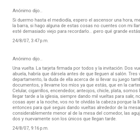
Anónimo dijo…
Si duermo hasta el mediodía, espero el ascensor una hora, me
la barra, si hago alguna de estas cosas no cuentes con mi l
esté demasiado viejo para recordarlo... ¡pero qué grande estás
24/8/07, 3:47 p.m.
Anónimo dijo…
Una vuelta. La tarjeta firmada por todos y la invitación. Dos v
abuela, habría que dársela antes de que lleguen al salón. Tres v
departamento, la duda de ella acerca de si llevar su juego tambi
documentos, y llevame los míos ya que estás, que en la carte
Celular, cigarrillos, encendedor, anteojos, chicle, plata, somos
llegar tarde a la iglesia, siempre dando mil vueltas para salir
cosas ayer a la noche, vos no te olvidás la cabeza porque la l
entonces para qué seguis dando vueltas alrededor de la mesa..
considerablemente menor al de la mesa del comedor, las agu
dos y nuevamente son los únicos que llegan tarde.
24/8/07, 9:16 p.m.