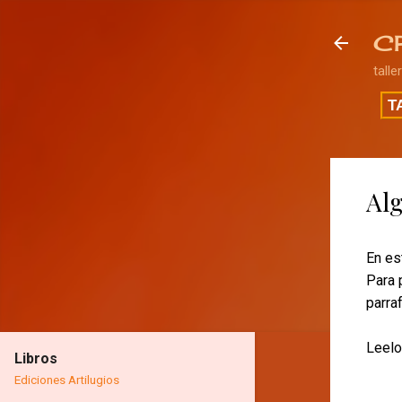
C
talle
T
Alg
En es
Para p
parra
Leelo
Libros
Ediciones Artilugios