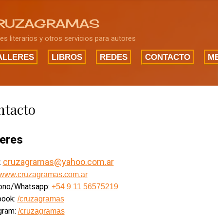
Ir al contenido principal
RUZAGRAMAS
res literarios y otros servicios para autores
ALLERES
LIBROS
REDES
CONTACTO
ME
ntacto
leres
cruzagramas@yahoo.com.ar
:
www.cruzagramas.com.ar
fono/Whatsapp:
+54 9 11 56575219
book:
/cruzagramas
gram:
/cruzagramas