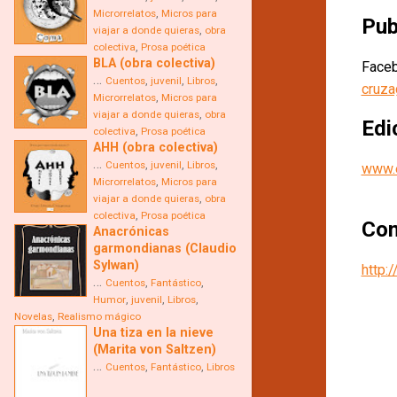
,
Microrrelatos
Micros para
Pub
,
viajar a donde quieras
obra
,
colectiva
Prosa poética
BLA (obra colectiva)
Face
…
,
,
,
Cuentos
juvenil
Libros
cruz
,
Microrrelatos
Micros para
,
viajar a donde quieras
obra
Edi
,
colectiva
Prosa poética
AHH (obra colectiva)
…
,
,
,
Cuentos
juvenil
Libros
www.e
,
Microrrelatos
Micros para
,
viajar a donde quieras
obra
,
colectiva
Prosa poética
Con
Anacrónicas
garmondianas (Claudio
Sylwan)
http:
…
,
,
Cuentos
Fantástico
,
,
,
Humor
juvenil
Libros
,
Novelas
Realismo mágico
Una tiza en la nieve
(Marita von Saltzen)
…
,
,
Cuentos
Fantástico
Libros