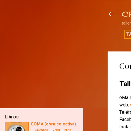
C
talle
T
Co
Tal
eMail
web:
Telé
Libros
Face
COMA (obra colectiva)
Insta
…
,
,
,
Cuentos
juvenil
Libros