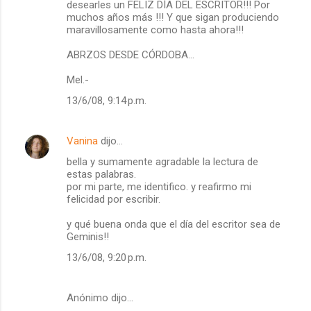
desearles un FELIZ DÍA DEL ESCRITOR!!! Por
m
muchos años más !!! Y que sigan produciendo
maravillosamente como hasta ahora!!!
e
ABRZOS DESDE CÓRDOBA...
n
t
Mel.-
a
13/6/08, 9:14 p.m.
r
i
Vanina
dijo…
o
bella y sumamente agradable la lectura de
s
estas palabras.
por mi parte, me identifico. y reafirmo mi
felicidad por escribir.
y qué buena onda que el día del escritor sea de
Geminis!!
13/6/08, 9:20 p.m.
Anónimo dijo…