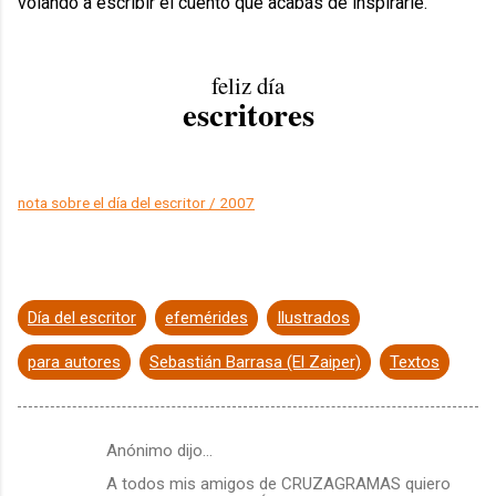
volando a escribir el cuento que acabás de inspirarle.
feliz día
escritores
nota sobre el día del escritor / 2007
Día del escritor
efemérides
Ilustrados
para autores
Sebastián Barrasa (El Zaiper)
Textos
Anónimo dijo…
C
A todos mis amigos de CRUZAGRAMAS quiero
o