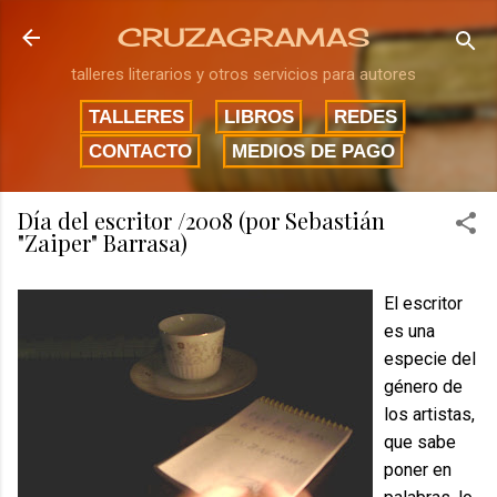
Ir al contenido principal
CRUZAGRAMAS
talleres literarios y otros servicios para autores
TALLERES
LIBROS
REDES
CONTACTO
MEDIOS DE PAGO
Día del escritor /2008 (por Sebastián
"Zaiper" Barrasa)
El escritor
es una
especie del
género de
los artistas,
que sabe
poner en