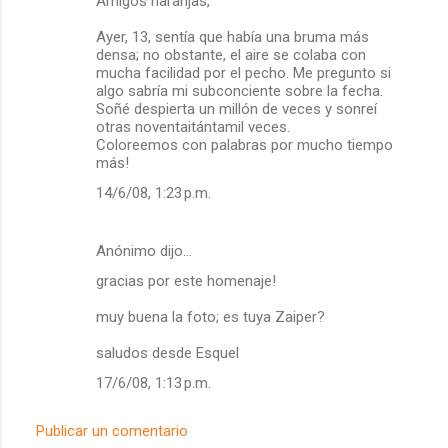
Amigos naranjas,
Ayer, 13, sentía que había una bruma más
densa; no obstante, el aire se colaba con
mucha facilidad por el pecho. Me pregunto si
algo sabría mi subconciente sobre la fecha.
Soñé despierta un millón de veces y sonreí
otras noventaitántamil veces.
Coloreemos con palabras por mucho tiempo
más!
14/6/08, 1:23 p.m.
Anónimo dijo…
gracias por este homenaje!
muy buena la foto; es tuya Zaiper?
saludos desde Esquel
17/6/08, 1:13 p.m.
Publicar un comentario