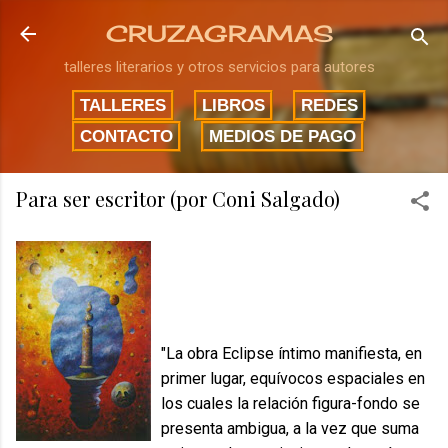
Ir al contenido principal
CRUZAGRAMAS
talleres literarios y otros servicios para autores
TALLERES
LIBROS
REDES
CONTACTO
MEDIOS DE PAGO
Para ser escritor (por Coni Salgado)
"La obra Eclipse íntimo manifiesta, en
primer lugar, equívocos espaciales en
los cuales la relación figura-fondo se
presenta ambigua, a la vez que suma