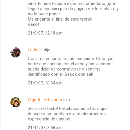
o
niño. En ese te iba a dejar un comentario (que
m
llegué a escribir) pero la página me lo rechazó y
no lo pude poner.
e
Me encanta el final de éste texto!!
Beso!
n
t
21/8/07, 12:18 p.m.
a
r
Ludmila
dijo…
i
Coni, me encantó lo que escribiste. Creo que
nadie que escriba con el alma y las vísceras
o
puede dejar de conmoverse y sentirse
s
identificado con él. Besos con sal!
21/8/07, 10:34 p.m.
Olga A. de Linares
dijo…
¡Bellísimo texto! Felicitaciones a Coni, que
describió tan poética y verdaderamente la
experiencia de escribir.
21/11/07, 3:58 p.m.