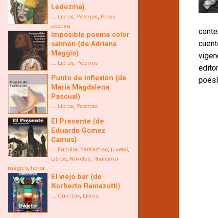
Ledezma)
…
,
,
Libros
Poemas
Prosa
poética
conte
Imposible poema color
cuent
salmón (de Adriana
Maggio)
vigen
…
,
Libros
Poemas
edito
Punto de inflexión (de
poesí
María Magdalena
Pascual)
…
,
Libros
Poemas
El Presente (de
Eduardo Gomez
Camus)
…
,
,
,
Familia
Fantástico
juvenil
,
,
Libros
Novelas
Realismo
,
mágico
terror
El viejo bar (de
Norberto Ramazotti)
…
,
Cuentos
Libros