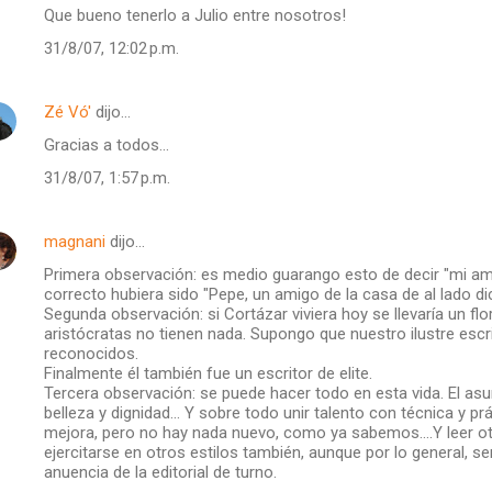
Que bueno tenerlo a Julio entre nosotros!
31/8/07, 12:02 p.m.
Zé Vó'
dijo…
Gracias a todos...
31/8/07, 1:57 p.m.
magnani
dijo…
Primera observación: es medio guarango esto de decir "mi amig
correcto hubiera sido "Pepe, un amigo de la casa de al lado dice
Segunda observación: si Cortázar viviera hoy se llevaría un fl
aristócratas no tienen nada. Supongo que nuestro ilustre escri
reconocidos.
Finalmente él también fue un escritor de elite.
Tercera observación: se puede hacer todo en esta vida. El asu
belleza y dignidad... Y sobre todo unir talento con técnica y prá
mejora, pero no hay nada nuevo, como ya sabemos....Y leer o
ejercitarse en otros estilos también, aunque por lo general,
anuencia de la editorial de turno.