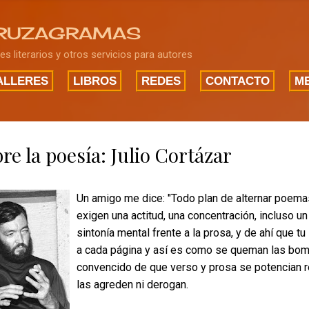
Ir al contenido principal
RUZAGRAMAS
res literarios y otros servicios para autores
ALLERES
LIBROS
REDES
CONTACTO
ME
re la poesía: Julio Cortázar
Un amigo me dice: "Todo plan de alternar poema
exigen una actitud, una concentración, incluso u
sintonía mental frente a la prosa,
y de ahí que tu
a cada página y así es como se queman las bomb
convencido de que verso y prosa se potencian r
las agreden ni derogan.