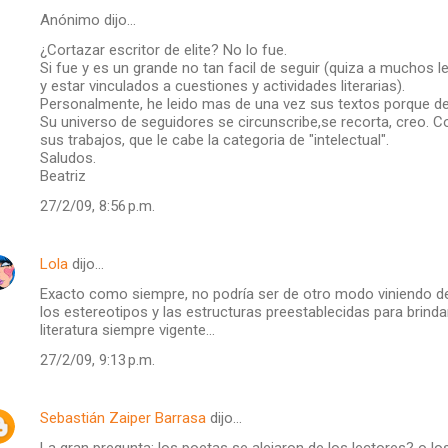
Anónimo dijo…
¿Cortazar escritor de elite? No lo fue.
Si fue y es un grande no tan facil de seguir (quiza a muchos le
y estar vinculados a cuestiones y actividades literarias).
Personalmente, he leido mas de una vez sus textos porque de u
Su universo de seguidores se circunscribe,se recorta, creo.
sus trabajos, que le cabe la categoria de "intelectual".
Saludos.
Beatriz
27/2/09, 8:56 p.m.
Lola
dijo…
Exacto como siempre, no podría ser de otro modo viniendo de 
los estereotipos y las estructuras preestablecidas para brin
literatura siempre vigente...
27/2/09, 9:13 p.m.
Sebastián Zaiper Barrasa
dijo…
La gran pregunta: los poetas se alejaron de los lectores? o los