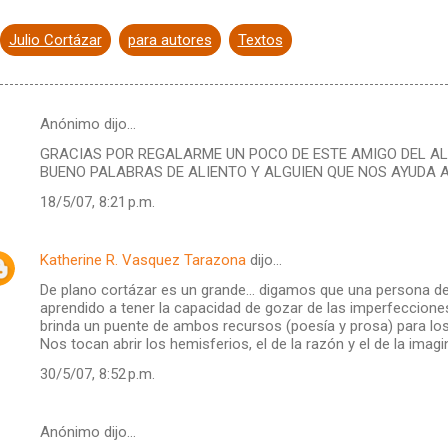
Julio Cortázar
para autores
Textos
Anónimo dijo…
GRACIAS POR REGALARME UN POCO DE ESTE AMIGO DEL AL
BUENO PALABRAS DE ALIENTO Y ALGUIEN QUE NOS AYUDA A
18/5/07, 8:21 p.m.
Katherine R. Vasquez Tarazona
dijo…
De plano cortázar es un grande... digamos que una persona 
aprendido a tener la capacidad de gozar de las imperfeccione
brinda un puente de ambos recursos (poesía y prosa) para lo
Nos tocan abrir los hemisferios, el de la razón y el de la imagi
30/5/07, 8:52 p.m.
Anónimo dijo…