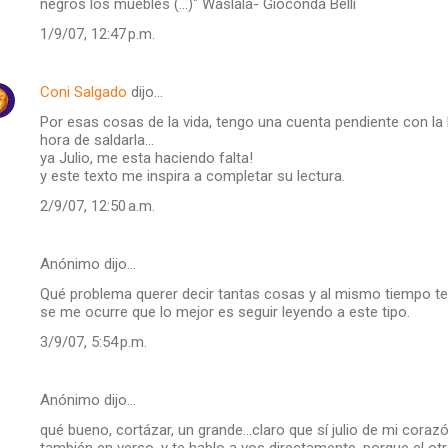
negros los muebles (...)" Waslala- Gioconda Belli
1/9/07, 12:47 p.m.
Coni Salgado
dijo…
Por esas cosas de la vida, tengo una cuenta pendiente con la 
hora de saldarla...
ya Julio, me esta haciendo falta!
y este texto me inspira a completar su lectura.
2/9/07, 12:50 a.m.
Anónimo dijo…
Qué problema querer decir tantas cosas y al mismo tiempo tener
se me ocurre que lo mejor es seguir leyendo a este tipo.
3/9/07, 5:54 p.m.
Anónimo dijo…
qué bueno, cortázar, un grande...claro que sí julio de mi corazó
también en verso. y te hablo a vos directamente, porque el otr