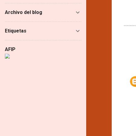
Archivo del blog
Etiquetas
C
o
AFIP
m
e
n
t
a
r
i
o
s