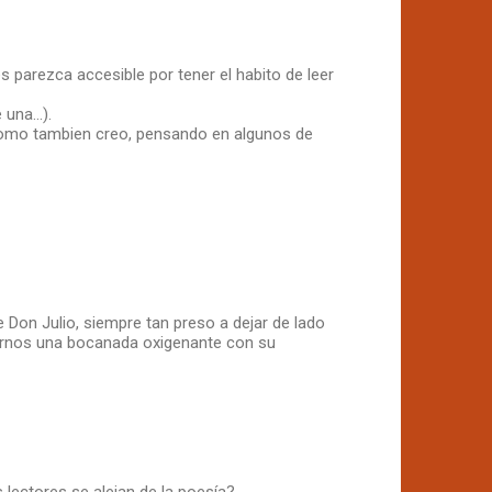
s parezca accesible por tener el habito de leer
na...).
 Como tambien creo, pensando en algunos de
Don Julio, siempre tan preso a dejar de lado
darnos una bocanada oxigenante con su
 lectores se alejan de la poesía?