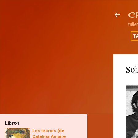
C
talle
T
Sob
Libros
Los leones (de
Catalina Amaire