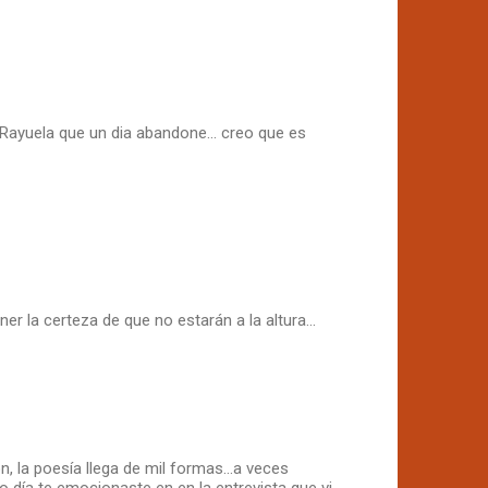
Rayuela que un dia abandone... creo que es
 la certeza de que no estarán a la altura...
n, la poesía llega de mil formas...a veces
o día te emocionaste en en la entrevista que vi