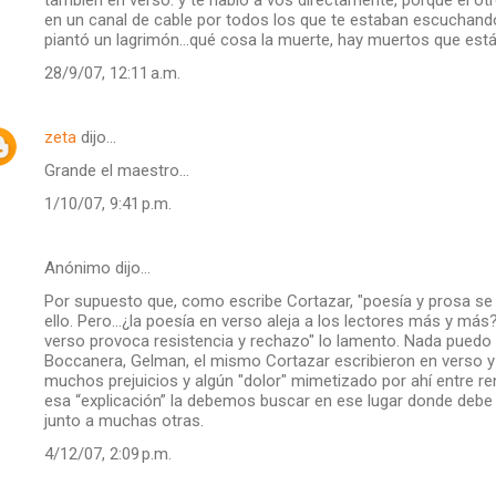
en un canal de cable por todos los que te estaban escuchando 
piantó un lagrimón...qué cosa la muerte, hay muertos que est
28/9/07, 12:11 a.m.
zeta
dijo…
Grande el maestro...
1/10/07, 9:41 p.m.
Anónimo dijo…
Por supuesto que, como escribe Cortazar, "poesía y prosa se
ello. Pero…¿la poesía en verso aleja a los lectores más y más? 
verso provoca resistencia y rechazo" lo lamento. Nada puedo n
Boccanera, Gelman, el mismo Cortazar escribieron en verso y 
muchos prejuicios y algún "dolor" mimetizado por ahí entre r
esa “explicación” la debemos buscar en ese lugar donde deb
junto a muchas otras.
4/12/07, 2:09 p.m.