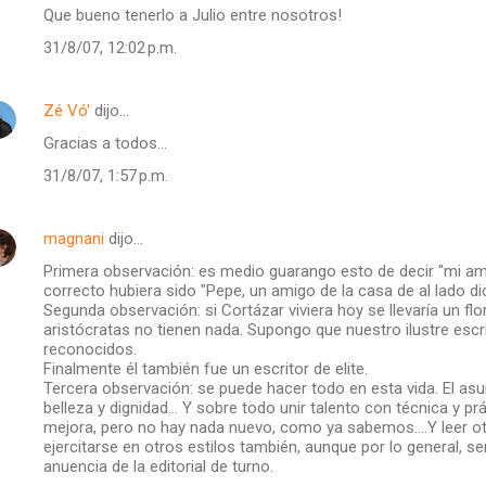
Que bueno tenerlo a Julio entre nosotros!
31/8/07, 12:02 p.m.
Zé Vó'
dijo…
Gracias a todos...
31/8/07, 1:57 p.m.
magnani
dijo…
Primera observación: es medio guarango esto de decir "mi amig
correcto hubiera sido "Pepe, un amigo de la casa de al lado dice
Segunda observación: si Cortázar viviera hoy se llevaría un fl
aristócratas no tienen nada. Supongo que nuestro ilustre escri
reconocidos.
Finalmente él también fue un escritor de elite.
Tercera observación: se puede hacer todo en esta vida. El asu
belleza y dignidad... Y sobre todo unir talento con técnica y prá
mejora, pero no hay nada nuevo, como ya sabemos....Y leer o
ejercitarse en otros estilos también, aunque por lo general,
anuencia de la editorial de turno.