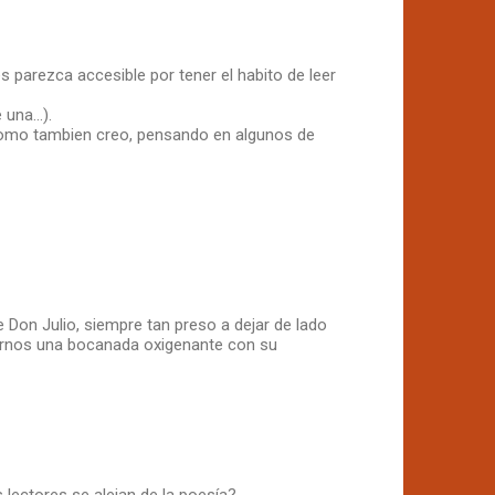
s parezca accesible por tener el habito de leer
na...).
 Como tambien creo, pensando en algunos de
Don Julio, siempre tan preso a dejar de lado
darnos una bocanada oxigenante con su
 lectores se alejan de la poesía?