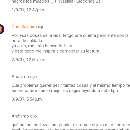
negros los muebles (...)" Waslala- Gioconda Belli
1/9/07, 12:47 p.m.
Coni Salgado
dijo…
Por esas cosas de la vida, tengo una cuenta pendiente con la 
hora de saldarla...
ya Julio, me esta haciendo falta!
y este texto me inspira a completar su lectura.
2/9/07, 12:50 a.m.
Anónimo dijo…
Qué problema querer decir tantas cosas y al mismo tiempo tener
se me ocurre que lo mejor es seguir leyendo a este tipo.
3/9/07, 5:54 p.m.
Anónimo dijo…
qué bueno, cortázar, un grande...claro que sí julio de mi corazó
también en verso. y te hablo a vos directamente, porque el otr