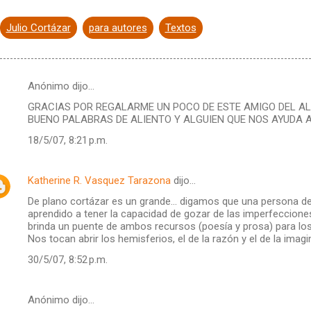
Julio Cortázar
para autores
Textos
Anónimo dijo…
GRACIAS POR REGALARME UN POCO DE ESTE AMIGO DEL AL
BUENO PALABRAS DE ALIENTO Y ALGUIEN QUE NOS AYUDA A
18/5/07, 8:21 p.m.
Katherine R. Vasquez Tarazona
dijo…
De plano cortázar es un grande... digamos que una persona 
aprendido a tener la capacidad de gozar de las imperfeccione
brinda un puente de ambos recursos (poesía y prosa) para lo
Nos tocan abrir los hemisferios, el de la razón y el de la imagi
30/5/07, 8:52 p.m.
Anónimo dijo…