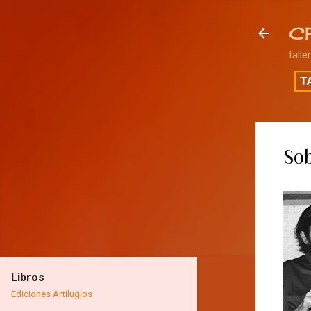
C
talle
T
Sob
Libros
Ediciones Artilugios