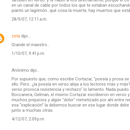
en un canal de cable por todos los que te estaban escuchando 
piantó un lagrimón...qué cosa la muerte, hay muertos que est
28/9/07, 12:11 a.m.
zeta
dijo…
Grande el maestro...
1/10/07, 9:41 p.m.
Anónimo dijo…
Por supuesto que, como escribe Cortazar, "poesía y prosa se
ello. Pero…¿la poesía en verso aleja a los lectores más y más? 
verso provoca resistencia y rechazo" lo lamento. Nada puedo n
Boccanera, Gelman, el mismo Cortazar escribieron en verso y 
muchos prejuicios y algún "dolor" mimetizado por ahí entre r
esa “explicación” la debemos buscar en ese lugar donde deb
junto a muchas otras.
4/12/07, 2:09 p.m.