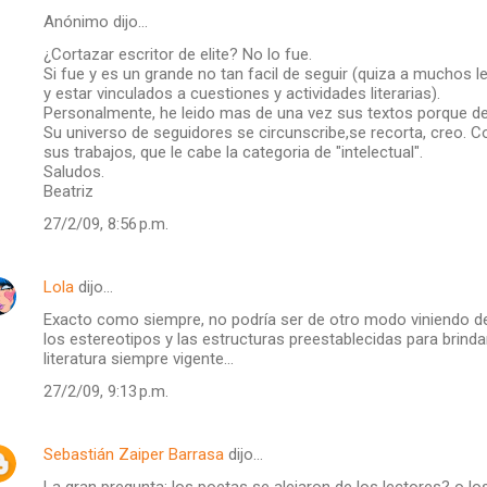
Anónimo dijo…
¿Cortazar escritor de elite? No lo fue.
Si fue y es un grande no tan facil de seguir (quiza a muchos le
y estar vinculados a cuestiones y actividades literarias).
Personalmente, he leido mas de una vez sus textos porque de u
Su universo de seguidores se circunscribe,se recorta, creo.
sus trabajos, que le cabe la categoria de "intelectual".
Saludos.
Beatriz
27/2/09, 8:56 p.m.
Lola
dijo…
Exacto como siempre, no podría ser de otro modo viniendo de 
los estereotipos y las estructuras preestablecidas para brin
literatura siempre vigente...
27/2/09, 9:13 p.m.
Sebastián Zaiper Barrasa
dijo…
La gran pregunta: los poetas se alejaron de los lectores? o los