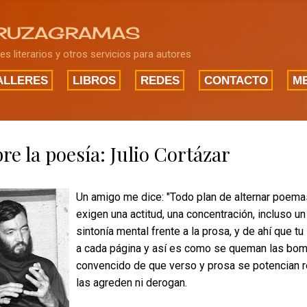
Ir al contenido principal
RUZAGRAMAS
res literarios y otros servicios para autores
ALLERES
LIBROS
REDES
CONTACTO
ME
re la poesía: Julio Cortázar
Un amigo me dice: "Todo plan de alternar poema
exigen una actitud, una concentración, incluso u
sintonía mental frente a la prosa,
y de ahí que tu
a cada página y así es como se queman las bomb
convencido de que verso y prosa se potencian r
las agreden ni derogan.