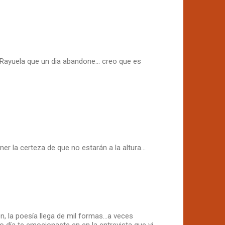
Rayuela que un dia abandone... creo que es
 la certeza de que no estarán a la altura...
n, la poesía llega de mil formas...a veces
o día te emocionaste en en la entrevista que vi