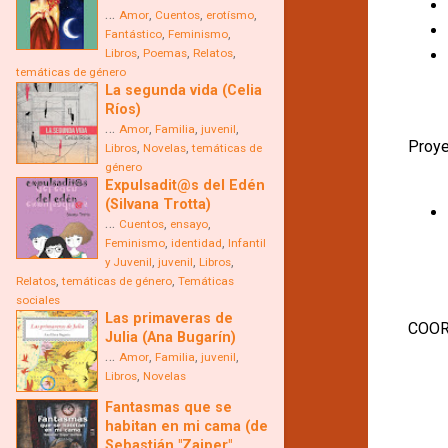
…
,
,
,
Amor
Cuentos
erotísmo
,
,
Fantástico
Feminismo
,
,
,
Libros
Poemas
Relatos
temáticas de género
La segunda vida (Celia
Ríos)
…
,
,
,
Amor
Familia
juvenil
Proye
,
,
Libros
Novelas
temáticas de
género
Expulsadit@s del Edén
(Silvana Trotta)
…
,
,
Cuentos
ensayo
,
,
Feminismo
identidad
Infantil
,
,
,
y Juvenil
juvenil
Libros
,
,
Relatos
temáticas de género
Temáticas
sociales
Las primaveras de
COOR
Julia (Ana Bugarín)
…
,
,
,
Amor
Familia
juvenil
,
Libros
Novelas
Fantasmas que se
habitan en mi cama (de
Sebastián "Zaiper"