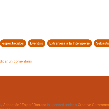
espectáculos
Eventos
Extranjera a la Intemperie
Sebastiá
blicar un comentario
by
Sebastián "Zaiper" Barrasa
is licensed under a
Creative Commons 