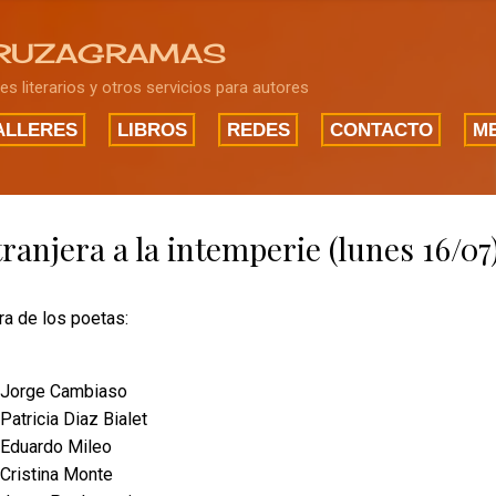
Ir al contenido principal
RUZAGRAMAS
res literarios y otros servicios para autores
ALLERES
LIBROS
REDES
CONTACTO
ME
ranjera a la intemperie (lunes 16/07
ra de los poetas:
Jorge Cambiaso
Patricia Diaz Bialet
Eduardo Mileo
Cristina Monte