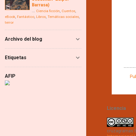
Barrasa)
…
,
,
Ciencia ficción
Cuentos
,
,
,
,
eBook
Fantástico
Libros
Temáticas sociales
terror
Archivo del blog
Etiquetas
AFIP
Pu
C
o
m
e
Licencia
n
t
cruzagramas
a