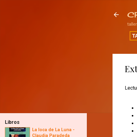
C
talle
T
Ext
Lectu
Libros
La loca de La Luna -
Claudia Paradeda