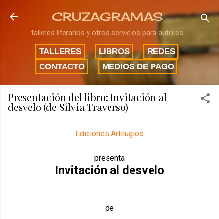
Ir al contenido principal
CRUZAGRAMAS
talleres literarios y otros servicios para autores
TALLERES
LIBROS
REDES
CONTACTO
MEDIOS DE PAGO
Presentación del libro: Invitación al
desvelo (de Silvia Traverso)
Ediciones Artilugios
presenta
Invitación al desvelo
de