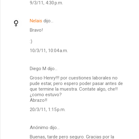
t
9/3/11, 4:30 p.m.
a
r
Nelais
dijo…
i
Bravo!
o
:)
s
10/3/11, 10:04 a.m.
Diego M dijo…
Groso Henry!!! por cuestiones laborales no
pude estar, pero espero poder pasar antes de
que termine la muestra. Contate algo, che!!
¿como estuvo?
Abrazo!!
20/3/11, 1:15 p.m.
Anónimo dijo…
Buenas, tarde pero seguro. Gracias por la