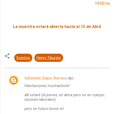
19:00 hs
La muestra estará abierta hasta el 15 de Abril
Eventos
Henry Tiburzio
Sebastián Zaiper Barrasa
dijo…
C
felicitaciones muchachote!
o
m
allí estaré (el jueves, en alma pero no en cuerpo;
razones laborales)
e
pero en futuro breve sí!
n