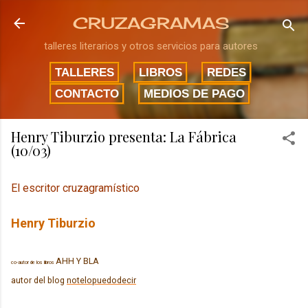
Ir al contenido principal
CRUZAGRAMAS
talleres literarios y otros servicios para autores
TALLERES
LIBROS
REDES
CONTACTO
MEDIOS DE PAGO
Henry Tiburzio presenta: La Fábrica
(10/03)
El escritor cruzagramístico
Henry Tiburzio
AHH Y BLA
co-autor de los libros
autor del blog
notelopuedodecir