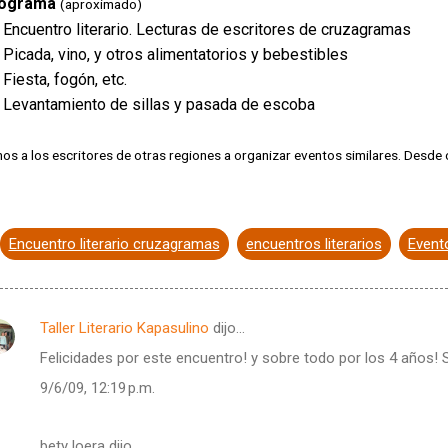
ograma
(aproximado)
 Encuentro literario. Lecturas de escritores de cruzagramas
 Picada, vino, y otros alimentatorios y bebestibles
Fiesta, fogón, etc.
 Levantamiento de sillas y pasada de escoba
mos a los escritores de otras regiones a organizar eventos similares. Desd
Encuentro literario cruzagramas
encuentros literarios
Event
Taller Literario Kapasulino
dijo…
Felicidades por este encuentro! y sobre todo por los 4 años! 
9/6/09, 12:19 p.m.
bety loera dijo…