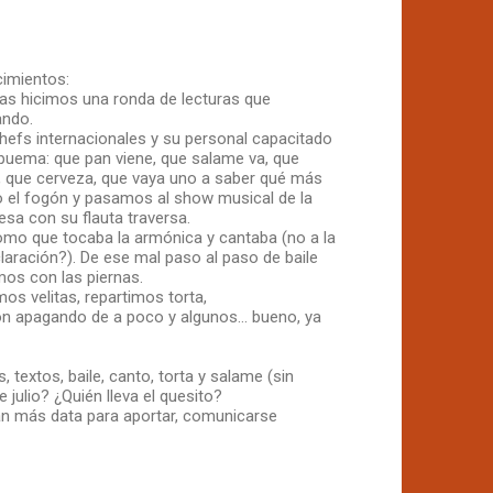
cimientos:
nas hicimos una ronda de lecturas que
ando.
hefs internacionales y su personal capacitado
puema: que pan viene, que salame va, que
o, que cerveza, que vaya uno a saber qué más
do el fogón y pasamos al show musical de la
esa con su flauta traversa.
omo que tocaba la armónica y cantaba (no a la
laración?). De ese mal paso al paso de baile
mos con las piernas.
os velitas, repartimos torta,
n apagando de a poco y algunos... bueno, ya
extos, baile, canto, torta y salame (sin
 julio? ¿Quién lleva el quesito?
an más data para aportar, comunicarse