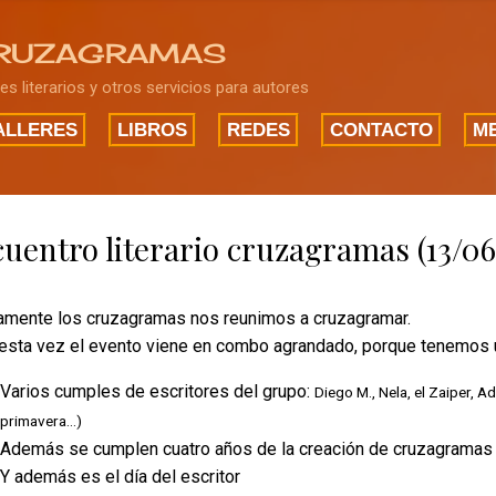
Ir al contenido principal
RUZAGRAMAS
res literarios y otros servicios para autores
ALLERES
LIBROS
REDES
CONTACTO
ME
uentro literario cruzagramas (13/06
mente los cruzagramas nos reunimos a cruzagramar.
esta vez el evento viene en combo agrandado, porque tenemos u
Varios cumples de escritores del grupo:
Diego M., Nela, el Zaiper, A
primavera…)
Además se cumplen cuatro años de la creación de cruzagramas
Y además es el día del escritor