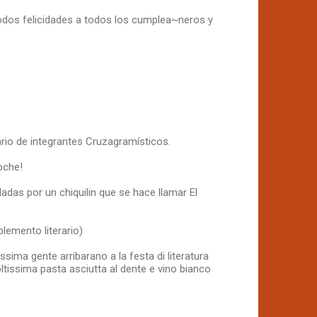
odos felicidades a todos los cumplea~neros y
sario de integrantes Cruzagramísticos.
noche!
as por un chiquilin que se hace llamar El
plemento literario)
ssima gente arribarano a la festa di literatura
moltissima pasta asciutta al dente e vino bianco