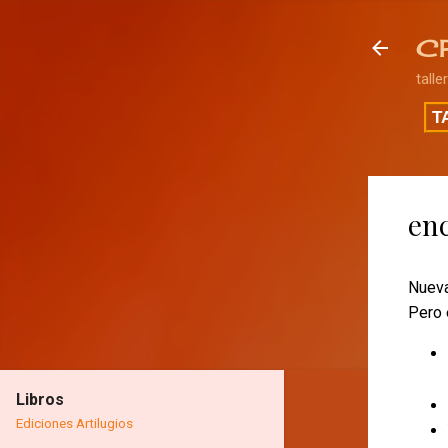
C
talle
T
enc
Nueva
Pero 
Libros
Ediciones Artilugios