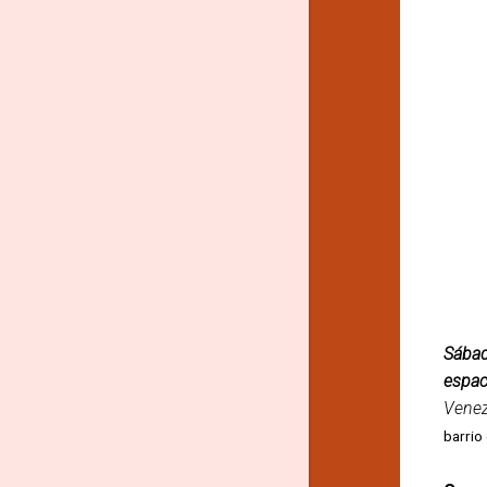
Sábad
espac
Venez
barrio