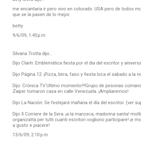
me encantaria ir pero vivo en colorado. USA pero de todos m
que se la pasen de lo mejor.
betty
9/6/09, 1:45 p.m.
Silvana Trotta dijo…
Dijo Clarín: Emblemática fiesta por el dia del escritor y aniver
Dijo Página 12: ¡Pizza, birra, faso y fiesta loca el sabado a la 
Dijo: Crónica TV:Ultimo momento!!!Grupo de pesonas comandad
Zaiper tomaron casa en calle Venezuela. ¡Ampliaremos!
Dijo La Nación: Se festejará mañana el día del escritor. (ver su
Dijo Il Corriere de la Sera: ¡a la marosca, madonna santa! molti
organizatta per tutti cuanti escritori vogliono participare! ¡e 
a gusto e piacere!
13/6/09, 2:10 p.m.