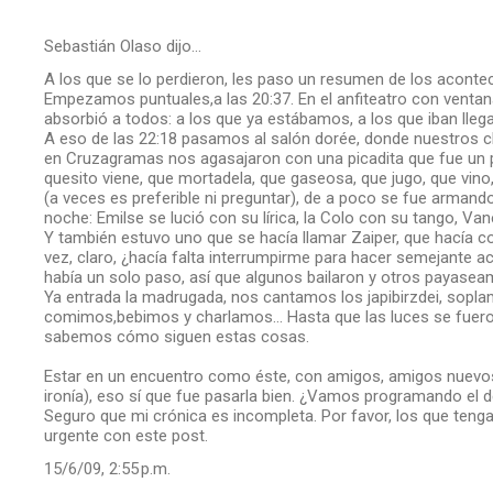
Sebastián Olaso dijo…
A los que se lo perdieron, les paso un resumen de los aconte
Empezamos puntuales,a las 20:37. En el anfiteatro con venta
absorbió a todos: a los que ya estábamos, a los que iban lleg
A eso de las 22:18 pasamos al salón dorée, donde nuestros c
en Cruzagramas nos agasajaron con una picadita que fue un 
quesito viene, que mortadela, que gaseosa, que jugo, que vin
(a veces es preferible ni preguntar), de a poco se fue arman
noche: Emilse se lució con su lírica, la Colo con su tango, Van
Y también estuvo uno que se hacía llamar Zaiper, que hacía c
vez, claro, ¿hacía falta interrumpirme para hacer semejante ac
había un solo paso, así que algunos bailaron y otros payasea
Ya entrada la madrugada, nos cantamos los japibirzdei, soplam
comimos,bebimos y charlamos... Hasta que las luces se fuero
sabemos cómo siguen estas cosas.
Estar en un encuentro como éste, con amigos, amigos nuevos, t
ironía), eso sí que fue pasarla bien. ¿Vamos programando el de
Seguro que mi crónica es incompleta. Por favor, los que teng
urgente con este post.
15/6/09, 2:55 p.m.