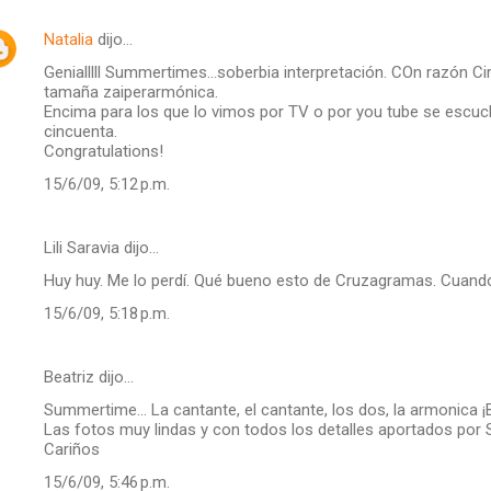
Natalia
dijo…
Genialllll Summertimes...soberbia interpretación. COn razón Ci
tamaña zaiperarmónica.
Encima para los que lo vimos por TV o por you tube se escuc
cincuenta.
Congratulations!
15/6/09, 5:12 p.m.
Lili Saravia dijo…
Huy huy. Me lo perdí. Qué bueno esto de Cruzagramas. Cuand
15/6/09, 5:18 p.m.
Beatriz dijo…
Summertime... La cantante, el cantante, los dos, la armonica ¡
Las fotos muy lindas y con todos los detalles aportados por S
Cariños
15/6/09, 5:46 p.m.