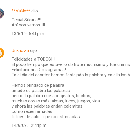
**VaNe**
dijo…
Genial Silvana!!!
Ahí nos vemos!!!!
13/6/09, 5:41 p.m.
Unknown
dijo…
Felicidades a TODOS!!!
El poco tiempo que estuve lo disfruté muchísimo y fue una mar
Felicitaciones Cruzagramas!
En el día del escritor hemos festejado la palabra y en ella las
Hemos brindado de palabra
amado de palabra las palabras
hecho la palabra que son gestos, hechos,
muchas cosas más: almas, luces, juegos, vida
y ahora las palabras andan calentitas
como recién amadas
felices de saber que no están solas.
14/6/09, 12:44 p.m.