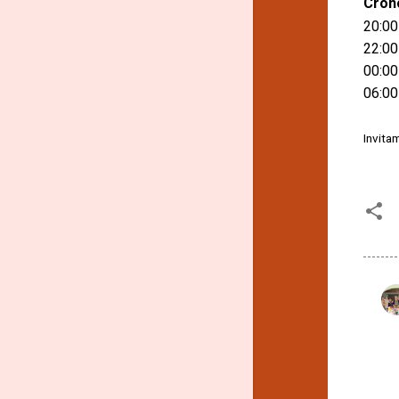
Cron
20:00
22:00
00:00 
06:00
Invita
C
o
m
e