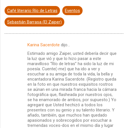
Café literario Río de Letras
Eventos
Sebastián Barrasa (El Zaiper)
Karina Sacerdote
dijo…
C
Estimado amigo Zaiper, usted debería decir que
o
la luz que vió y que lo hizo pasar a este
m
maravilloso “Río de letras” ha sido la luz de mi
poesía. Cuente(-me) que ha ido a ver y
e
escuchar a su amiga de toda la vida, la bella y
encantadora Karina Sacerdote. (Registro queda
n
en la foto en que nuestros exquisitos rostros
t
se aúnan en una mirada franca hacia la cámara
fotográfica que, flasheada por nuestros ojos,
a
se ha enamorado de ambos, por supuesto.) Yo
r
agregaré que Usted hechizó a todos los
presentes con su genio y su talento literario. Y
i
añado, también, que muchos han quedado
o
apasionados y sobrecogidos por escuchar a
tremendas voces-dos en el mismo día y lugar
s