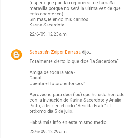
(espero que puedan reponerse de tamaña
maravilla porque no será la última vez de que
esto acontezca).
Sin más, le envío mis cariños
Karina Sacerdote
22/6/09, 12:23 a.m.
Sebastián Zaiper Barrasa
dijo…
Totalmente cierto lo que dice "la Sacerdote"
Amiga de toda la vida?
Guau!
Cuenta el futuro entonces?
Aprovecho para decir(les) que he sido honrado
con la invitación de Karina Sacerdote y Analía
Pinto, a leer en el ciclo "Bendita Erato" el
próximo día 5 de julio.
Habrá más info en este mismo medio...
22/6/09, 12:29 a.m.