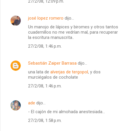
27/2/08, 12:09 p.m.
josé lopez romero
dijo…
Un manojo de lápices y biromes y otros tantos
cuadernillos no me vedrían mal, para recuperar
la escritura manuscrita..
27/2/08, 1:46 p.m.
Sebastián Zaiper Barrasa
dijo…
una lata de
alverjas de tergopol
, y dos
murciégalos de cocholate
27/2/08, 1:46 p.m.
ade
dijo…
- El cajón de mi almohada anestesiada...
27/2/08, 1:58 p.m.