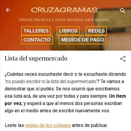
Ir al contenido principal
CRUZAGRAMAS
talleres literarios y otros servicios para autores
TALLERES
LIBROS
REDES
CONTACTO
MEDIOS DE PAGO
Lista del supermercado
¿Cuántas veces escuchaste decir o te escuchaste diciendo
"no puedo escribir ni la lista del supermercado"
? Te vamos a
demostrar que sí podés. Se nos ocurrió que escribamos
esa lista acá, de una vez por todas y para siempre.
Un item
por vez
, y esperá a que al menos dos personas escriban
algo en el medio antes de escribir nuevamente vos.
Leete las
reglas de los collages
antes de publicar.