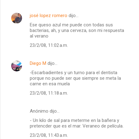
o
s
josé lopez romero
dijo…
Ese queso azul me puede con todas sus
bacterias, ah, y una cerveza, son mi respuesta
al verano
23/2/08, 11:02 a.m.
Diego M
dijo…
-Escarbadientes y un turno para el dentista
porque no puede ser que siempre se meta la
carne en esa muela
23/2/08, 11:18 a.m.
Anónimo dijo…
- Un kilo de sal para meterme en la bañera y
pretencder que es el mar. Veraneo de película.
23/2/08, 11:43 a.m.