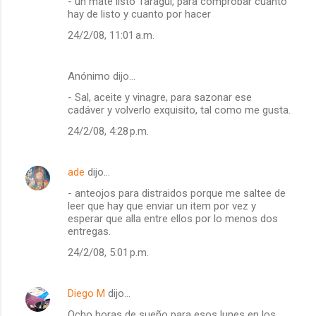
- un mate listo Taraguí, para comprobar cuanto
hay de listo y cuanto por hacer
24/2/08, 11:01 a.m.
Anónimo dijo…
- Sal, aceite y vinagre, para sazonar ese
cadáver y volverlo exquisito, tal como me gusta.
24/2/08, 4:28 p.m.
ade
dijo…
- anteojos para distraidos porque me saltee de
leer que hay que enviar un item por vez y
esperar que alla entre ellos por lo menos dos
entregas.
24/2/08, 5:01 p.m.
Diego M
dijo…
Ocho horas de sueño para esos lunes en los