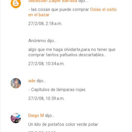
Sebastián Zaiper Barrasa
dijo…
- las cosas que puede comprar
Osias el osito
en el bazar
27/2/08, 2:18 a.m.
Anónimo dijo…
algo que me haga olvidarte,para no tener que
comprar tantos pañuelos descartables...
27/2/08, 10:34 a.m.
ade
dijo…
- Capítulos de lámparas rojas
27/2/08, 10:59 a.m.
Diego M
dijo…
Un kilo de pistafos color verde polar