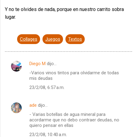
Y no te olvides de nada, porque en nuestro carrito sobra
lugar.
Collages
Juegos
Textos
Diego M
dijo…
C
-Varios vinos tintos para olvidarme de todas
o
mis deudas
m
23/2/08, 6:57 a.m.
e
n
ade
dijo…
t
- Varias botellas de agua mineral para
a
acordarme que no debo contraer deudas, no
quiero pensar en ellas
r
23/2/08, 10:40 a.m.
i