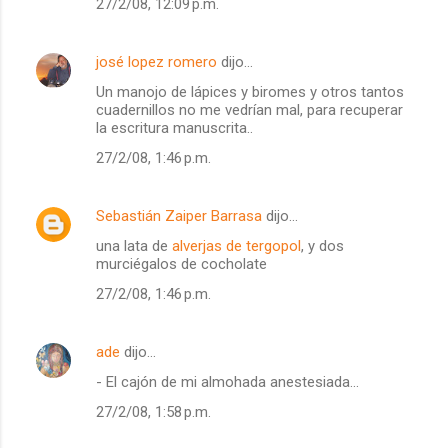
27/2/08, 12:09 p.m.
josé lopez romero
dijo…
Un manojo de lápices y biromes y otros tantos
cuadernillos no me vedrían mal, para recuperar
la escritura manuscrita..
27/2/08, 1:46 p.m.
Sebastián Zaiper Barrasa
dijo…
una lata de
alverjas de tergopol
, y dos
murciégalos de cocholate
27/2/08, 1:46 p.m.
ade
dijo…
- El cajón de mi almohada anestesiada...
27/2/08, 1:58 p.m.