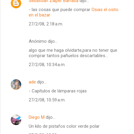
Sebastián Zaiper Barrasa
dijo…
- las cosas que puede comprar
Osias el osito
en el bazar
27/2/08, 2:18 a.m.
Anónimo dijo…
algo que me haga olvidarte,para no tener que
comprar tantos pañuelos descartables...
27/2/08, 10:34 a.m.
ade
dijo…
- Capítulos de lámparas rojas
27/2/08, 10:59 a.m.
Diego M
dijo…
Un kilo de pistafos color verde polar