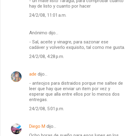
- un mate listo Taraguí, para comprobar cuanto
hay de listo y cuanto por hacer
24/2/08, 11:01 a.m.
Anónimo dijo…
- Sal, aceite y vinagre, para sazonar ese
cadáver y volverlo exquisito, tal como me gusta.
24/2/08, 4:28 p.m.
ade
dijo…
- anteojos para distraidos porque me saltee de
leer que hay que enviar un item por vez y
esperar que alla entre ellos por lo menos dos
entregas.
24/2/08, 5:01 p.m.
Diego M
dijo…
Ocho horas de sueño para esos lunes en los