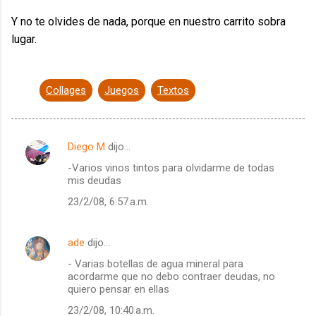
Y no te olvides de nada, porque en nuestro carrito sobra
lugar.
Collages
Juegos
Textos
Diego M
dijo…
C
-Varios vinos tintos para olvidarme de todas
o
mis deudas
m
23/2/08, 6:57 a.m.
e
n
ade
dijo…
t
- Varias botellas de agua mineral para
a
acordarme que no debo contraer deudas, no
quiero pensar en ellas
r
23/2/08, 10:40 a.m.
i