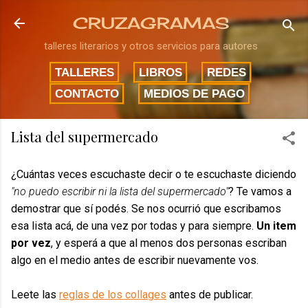
Ir al contenido principal
CRUZAGRAMAS
talleres literarios y otros servicios para autores
TALLERES
LIBROS
REDES
CONTACTO
MEDIOS DE PAGO
Lista del supermercado
¿Cuántas veces escuchaste decir o te escuchaste diciendo
"no puedo escribir ni la lista del supermercado"
? Te vamos a
demostrar que sí podés. Se nos ocurrió que escribamos
esa lista acá, de una vez por todas y para siempre.
Un item
por vez
, y esperá a que al menos dos personas escriban
algo en el medio antes de escribir nuevamente vos.
Leete las
reglas de los collages
antes de publicar.