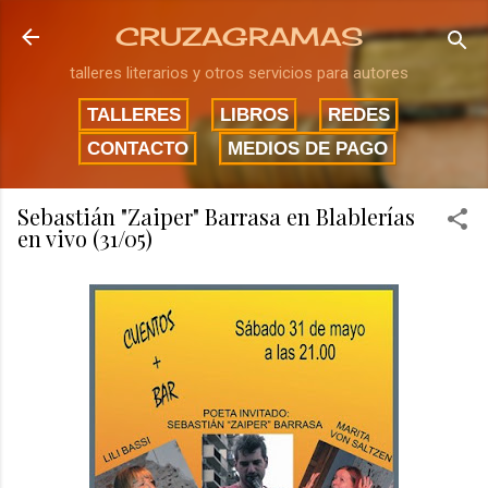
Ir al contenido principal
CRUZAGRAMAS
talleres literarios y otros servicios para autores
TALLERES
LIBROS
REDES
CONTACTO
MEDIOS DE PAGO
Sebastián "Zaiper" Barrasa en Blablerías
en vivo (31/05)