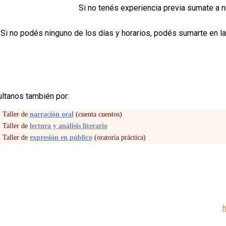
Si no tenés experiencia previa sumate a nu
Si no podés ninguno de los días y horarios, podés sumarte en l
ltanos también por:
Taller de
narración oral
(cuenta cuentos)
Taller de
lectura y análisis literario
Taller de
expresión en público
(oratoria práctica)