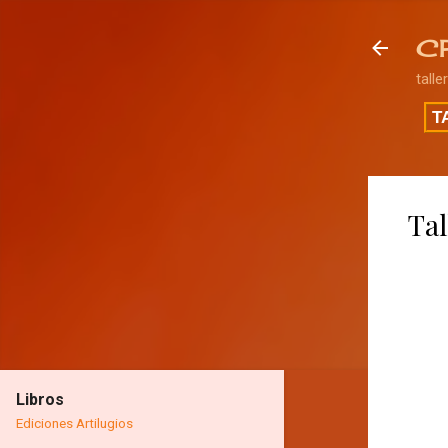
C
talle
T
Tal
Libros
Ediciones Artilugios