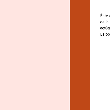
Éste 
de la
actúa
Es po