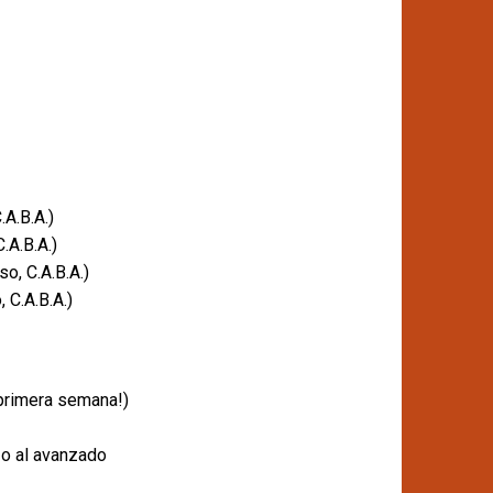
A.B.A.)
.A.B.A.)
o, C.A.B.A.)
 C.A.B.A.)
 primera semana!)
 o al avanzado