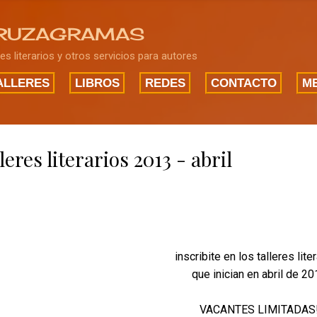
Ir al contenido principal
RUZAGRAMAS
res literarios y otros servicios para autores
ALLERES
LIBROS
REDES
CONTACTO
ME
leres literarios 2013 - abril
inscribite en los talleres lite
que inician en abril de 20
VACANTES LIMITADAS