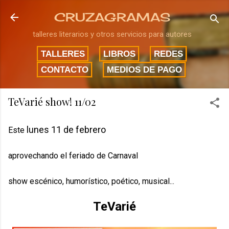
Ir al contenido principal
CRUZAGRAMAS
talleres literarios y otros servicios para autores
TALLERES
LIBROS
REDES
CONTACTO
MEDIOS DE PAGO
TeVarié show! 11/02
lunes 11 de febrero
Este
aprovechando el feriado de Carnaval
show escénico, humorístico, poético, musical...
TeVarié