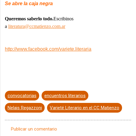
Se abre la caja negra
Queremos saberlo todo.
Escribinos
a
literatura@ccmatienzo.com.ar
http://www.facebook.com/variete.literaria
convocatorias
encuentros literarios
Nelais Regazzoni
Varieté Literario en el CC Matienzo
Publicar un comentario
C