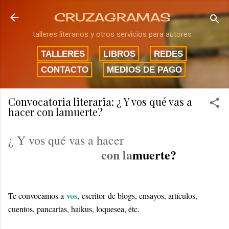
Ir al contenido principal
CRUZAGRAMAS
talleres literarios y otros servicios para autores
TALLERES
LIBROS
REDES
CONTACTO
MEDIOS DE PAGO
Convocatoria literaria: ¿ Y vos qué vas a
hacer con lamuerte?
¿ Y vos qué vas a hacer
con la
muerte?
vos
Te convocamos a
,
escritor
de blogs, ensayos, artículos,
cuentos, pancartas, haikus, loquesea, étc.