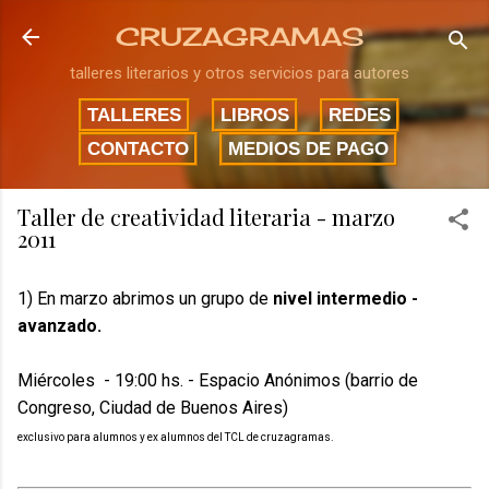
Ir al contenido principal
CRUZAGRAMAS
talleres literarios y otros servicios para autores
TALLERES
LIBROS
REDES
CONTACTO
MEDIOS DE PAGO
Taller de creatividad literaria - marzo
2011
1) En marzo abrimos un grupo de
nivel intermedio -
avanzado.
Miércoles - 19:00 hs. - Espacio Anónimos (barrio de
Congreso, Ciudad de Buenos Aires)
exclusivo para alumnos y ex alumnos del TCL de cruzagramas.