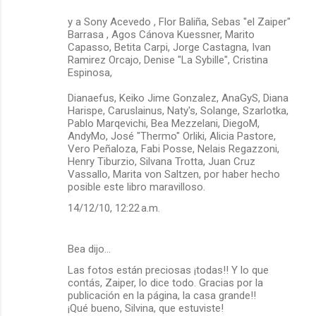
y a Sony Acevedo , Flor Baliña, Sebas "el Zaiper"
Barrasa , Agos Cánova Kuessner, Marito
Capasso, Betita Carpi, Jorge Castagna, Ivan
Ramirez Orcajo, Denise "La Sybille", Cristina
Espinosa,
Dianaefus, Keiko Jime Gonzalez, AnaGyS, Diana
Harispe, Caruslainus, Naty's, Solange, Szarlotka,
Pablo Marqevichi, Bea Mezzelani, DiegoM,
AndyMo, José "Thermo" Orliki, Alicia Pastore,
Vero Peñaloza, Fabi Posse, Nelais Regazzoni,
Henry Tiburzio, Silvana Trotta, Juan Cruz
Vassallo, Marita von Saltzen, por haber hecho
posible este libro maravilloso.
14/12/10, 12:22 a.m.
Bea dijo…
Las fotos están preciosas ¡todas!! Y lo que
contás, Zaiper, lo dice todo. Gracias por la
publicación en la página, la casa grande!!
¡Qué bueno, Silvina, que estuviste!