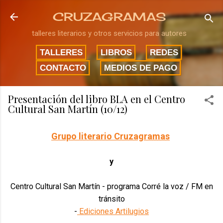
Ir al contenido principal
CRUZAGRAMAS
talleres literarios y otros servicios para autores
TALLERES
LIBROS
REDES
CONTACTO
MEDIOS DE PAGO
Presentación del libro BLA en el Centro
Cultural San Martín (10/12)
Grupo literario Cruzagramas
y
Centro Cultural San Martín - programa Corré la voz / FM en
tránsito
-
Ediciones Artilugios