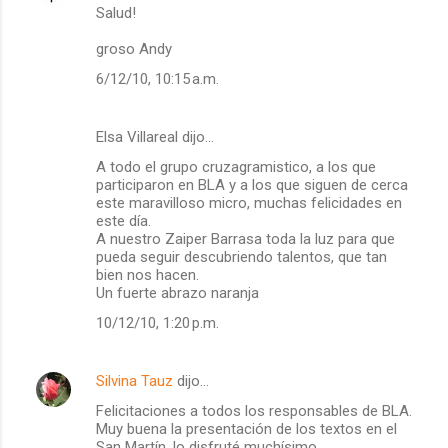
Salud!
o
m
groso Andy
e
6/12/10, 10:15 a.m.
n
t
Elsa Villareal dijo…
a
A todo el grupo cruzagramistico, a los que
participaron en BLA y a los que siguen de cerca
r
este maravilloso micro, muchas felicidades en
i
este día.
A nuestro Zaiper Barrasa toda la luz para que
o
pueda seguir descubriendo talentos, que tan
s
bien nos hacen.
Un fuerte abrazo naranja
10/12/10, 1:20 p.m.
Silvina Tauz
dijo…
Felicitaciones a todos los responsables de BLA.
Muy buena la presentación de los textos en el
San Martín, lo disfruté muchísimo...