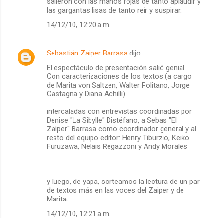
salieron con las manos rojas de tanto aplaudir y
las gargantas lisas de tanto reír y suspirar.
14/12/10, 12:20 a.m.
Sebastián Zaiper Barrasa
dijo…
El espectáculo de presentación salió genial.
Con caracterizaciones de los textos (a cargo
de Marita von Saltzen, Walter Politano, Jorge
Castagna y Diana Achilli)
intercaladas con entrevistas coordinadas por
Denise "La Sibylle" Distéfano, a Sebas "El
Zaiper" Barrasa como coordinador general y al
resto del equipo editor: Henry Tiburzio, Keiko
Furuzawa, Nelais Regazzoni y Andy Morales
y luego, de yapa, sorteamos la lectura de un par
de textos más en las voces del Zaiper y de
Marita.
14/12/10, 12:21 a.m.