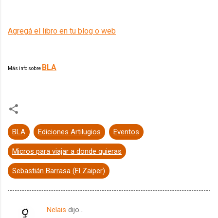
Agregá el libro en tu blog o web
BLA
Más info sobre
BLA
Ediciones Artilugios
Eventos
Micros para viajar a donde quieras
Sebastián Barrasa (El Zaiper)
Nelais
dijo…
C