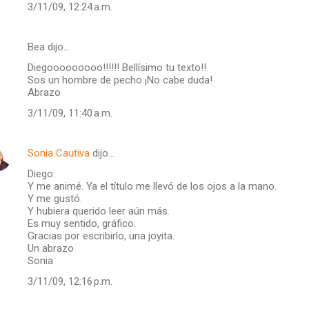
3/11/09, 12:24 a.m.
Bea dijo…
Diegooooooooo!!!!!! Bellísimo tu texto!!
Sos un hombre de pecho ¡No cabe duda!
Abrazo
3/11/09, 11:40 a.m.
Sonia Cautiva
dijo…
Diego:
Y me animé. Ya el título me llevó de los ojos a la mano.
Y me gustó.
Y hubiera querido leer aún más.
Es muy sentido, gráfico.
Gracias por escribirlo, una joyita.
Un abrazo
Sonia
3/11/09, 12:16 p.m.