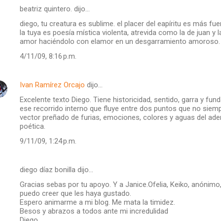
beatriz quintero. dijo…
diego, tu creatura es sublime. el placer del eapíritu es más f
la tuya es poesía mística violenta, atrevida como la de juan y 
amor haciéndolo con elamor en un desgarramiento amoroso.
4/11/09, 8:16 p.m.
Ivan Ramírez Orcajo
dijo…
Excelente texto Diego. Tiene historicidad, sentido, garra y fu
ese recorrido interno que fluye entre dos puntos que no sie
vector preñado de furias, emociones, colores y aguas del ade
poética.
9/11/09, 1:24 p.m.
diego díaz bonilla dijo…
Gracias sebas por tu apoyo. Y a Janice.Ofelia, Keiko, anónimo,M
puedo creer que les haya gustado.
Espero animarme a mi blog. Me mata la timidez.
Besos y abrazos a todos ante mi incredulidad
Diego