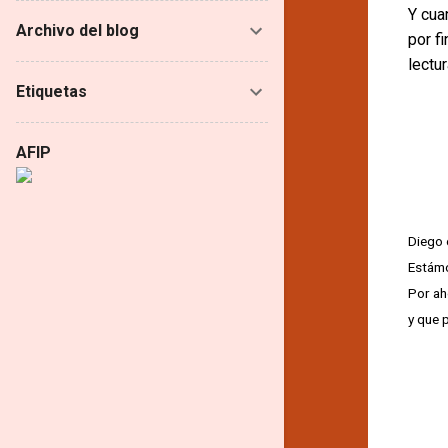
Y cua
Archivo del blog
por fi
lectur
Etiquetas
AFIP
Diego 
Estámo
Por ah
y que 