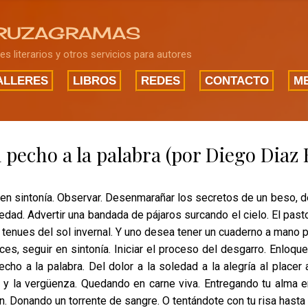
Ir al contenido principal
RUZAGRAMAS
res literarios y otros servicios para autores
ALLERES
LIBROS
REDES
CONTACTO
ME
 pecho a la palabra (por Diego Diaz 
 en sintonía. Observar. Desenmarañar los secretos de un beso, de
ledad. Advertir una bandada de pájaros surcando el cielo. El pa
 tenues del sol invernal. Y uno desea tener un cuaderno a mano pa
ces, seguir en sintonía. Iniciar el proceso del desgarro. Enloquec
echo a la palabra. Del dolor a la soledad a la alegría al placer
 y la vergüenza. Quedando en carne viva. Entregando tu alma e
n. Donando un torrente de sangre. O tentándote con tu risa hasta m