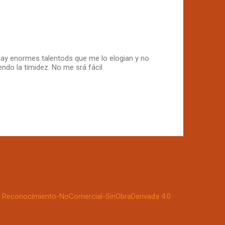
Hay enormes talentods que me lo elogian y no
ndo la timidez. No me srá fácil
Reconocimiento-NoComercial-SinObraDerivada 4.0