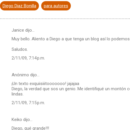
Diego Diaz Bonilla
para autores
Janice dijo…
Muy bello. Aliento a Diego a que tenga un blog así lo podemos
Saludos.
2/11/09, 7:14 p.m.
Anónimo dijo…
¡Un texto exquiisiiitooooooo! jajajaa
Diego, la verdad que sos un genio. Me identifiqué un montón c
lindas.
2/11/09, 7:15 p.m.
Keiko dijo…
Diego, qué grande!!!