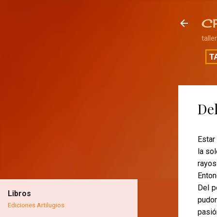
C
talle
T
Del
Estar
la so
rayos
Enton
Del p
Libros
pudor
Ediciones Artilugios
pasió