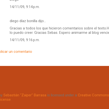
14/11/09, 9:14 p.m.
diego díaz bonilla dijo…
Gracias a todos los que hicieron comentarios sobre el texto.
lo puedo creer. Gracias Sebas. Espero animarme al blog vencie
14/11/09, 9:16 p.m.
blicar un comentario
by
Sebastián "Zaiper" Barrasa
is licensed under a
Creative Commons 
License
.