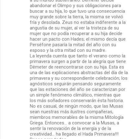
a su mundo subterráneo. Démeter decide
abandonar el Olimpo y sus obligaciones para
buscar a su hija, lo que tuvo una consecuencia
muy grande sobre la tierra, la misma se volvió
fría y desolada. Zeus no estaba indiferente a la
angustia de su mujer, al ver la tristeza de su
mujer que no podía recuperar a su hija decide
hacer un pacto con Hades; el mismo decía que
Perséfone pasaría la mitad del año con su
esposo y la otra mitad con su madre.
La leyenda cuenta que tanto el verano como la
primavera surgen a partir de la alegría que tiene
Démeter de reencontrarse con su hija. Esta es
una de las explicaciones abstractas del día de la
primavera y su correspondiente celebración; los
agnósticos seguirán pensando seguramente
que las estaciones del año se caracterizan por
un simple fenómeno climático, mientras que
los más soñadores conservarán ésta historia.
No es casual, de ningún modo, que las Musas
sean nuestras más ilustres compañeras,
miembros memorables de la misma Mitología
Griega. Entonces... a convocar a la Musas, a
sentir la renovación de la energía y de la
creatividad... ha llegado el Hada Primavera!!!