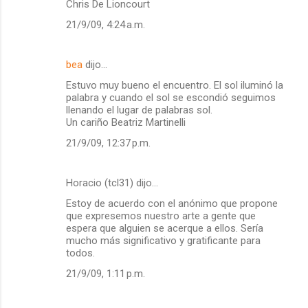
Chris De Lioncourt
21/9/09, 4:24 a.m.
bea
dijo…
Estuvo muy bueno el encuentro. El sol iluminó la
palabra y cuando el sol se escondió seguimos
llenando el lugar de palabras sol.
Un cariño Beatriz Martinelli
21/9/09, 12:37 p.m.
Horacio (tcl31) dijo…
Estoy de acuerdo con el anónimo que propone
que expresemos nuestro arte a gente que
espera que alguien se acerque a ellos. Sería
mucho más significativo y gratificante para
todos.
21/9/09, 1:11 p.m.