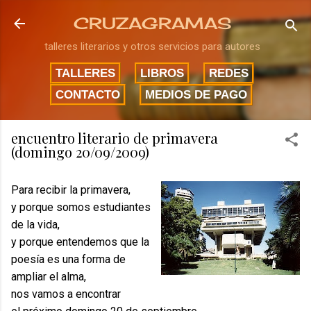
Ir al contenido principal
CRUZAGRAMAS
talleres literarios y otros servicios para autores
TALLERES
LIBROS
REDES
CONTACTO
MEDIOS DE PAGO
encuentro literario de primavera
(domingo 20/09/2009)
Para recibir la primavera,
y porque somos estudiantes
de la vida,
y porque entendemos que la
poesía es una forma de
ampliar el alma,
nos vamos a encontrar