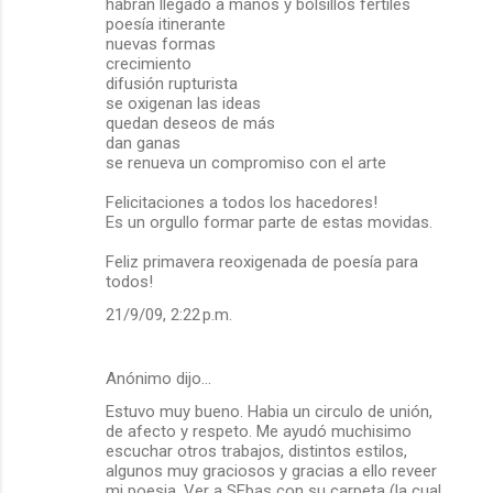
habrán llegado a manos y bolsillos fértiles
poesía itinerante
nuevas formas
crecimiento
difusión rupturista
se oxigenan las ideas
quedan deseos de más
dan ganas
se renueva un compromiso con el arte
Felicitaciones a todos los hacedores!
Es un orgullo formar parte de estas movidas.
Feliz primavera reoxigenada de poesía para
todos!
21/9/09, 2:22 p.m.
Anónimo dijo…
Estuvo muy bueno. Habia un circulo de unión,
de afecto y respeto. Me ayudó muchisimo
escuchar otros trabajos, distintos estilos,
algunos muy graciosos y gracias a ello reveer
mi poesia. Ver a SEbas con su carpeta (la cual