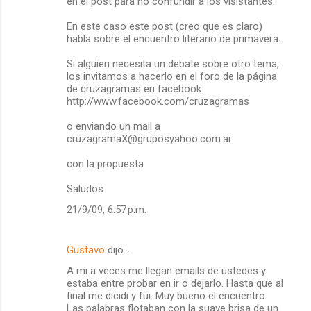
en el post para no confundir a los visistantes.
En este caso este post (creo que es claro)
habla sobre el encuentro literario de primavera.
Si alguien necesita un debate sobre otro tema,
los invitamos a hacerlo en el foro de la página
de cruzagramas en facebook
http://www.facebook.com/cruzagramas
o enviando un mail a
cruzagramaX@gruposyahoo.com.ar
con la propuesta
Saludos
21/9/09, 6:57 p.m.
Gustavo
dijo…
A mi a veces me llegan emails de ustedes y
estaba entre probar en ir o dejarlo. Hasta que al
final me dicidi y fui. Muy bueno el encuentro.
Las palabras flotaban con la suave brisa de un