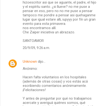
hizoescritor asi que se aguante, el padre, el hijo
y el espíritu santo. ¿si llueve? no me puse a
pensar en eso, pero no no me puse a pensar
tampoco me pondre a pensar asi quehaganme
lugar que igual estare alli, iupyyy por fín un gran
evento para esta primavera.
nos encontramos allí.
Che Zaiper iniciativa un abrazazo.
SANTOAMOR
20/9/09, 9:26 a.m.
Unknown
dijo…
Anónimo:
Hacen falta voluntarios en los hospitales
(además de otras cosas) y vos estás acá
escribiendo comentarios anónimamente.
¡Felicitaciones!
Y antes de preguntar por qué no trabajamos
acercate y averiguá quiénes somos, qué