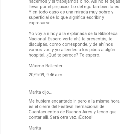
hacemos y si trabajamos o no. Así no te dejás
llevar por el prejuicio. Lo del ego también lo es.
Y en todo caso es una mirada muy pobre y
superficial de lo que significa escribir y
expresarse.
Yo voy a ir hoy a la explanada de la Biblioteca
Nacional. Espero verte ahí, te presentás, te
disculpás, como corresponde, y de ahí nos
vamos vos y yo a leerles a los pibes a algún
hospital. ¿Qué te parece? Te espero.
Máximo Ballester.
20/9/09, 9:46 a.m.
Marita dijo…
Me hubiera encantado ir, pero a la misma hora
es el cierre del Festival Inernacional de
Cuentacuentos de Buenos Aires y tengo que
contar allí. Será otra vez. ¡Éxitos!
Marita