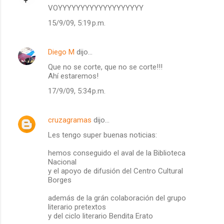
VOYYYYYYYYYYYYYYYYYYY
o
15/9/09, 5:19 p.m.
m
e
Diego M
dijo…
n
Que no se corte, que no se corte!!!
t
Ahí estaremos!
a
17/9/09, 5:34 p.m.
r
i
cruzagramas
dijo…
o
Les tengo super buenas noticias:
s
hemos conseguido el aval de la Biblioteca
Nacional
y el apoyo de difusión del Centro Cultural
Borges
además de la grán colaboración del grupo
literario pretextos
y del ciclo literario Bendita Erato