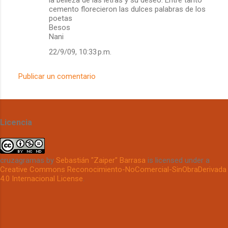
la belleza de las letras y su deseo. Entre tanto
cemento florecieron las dulces palabras de los
poetas
Besos
Nani
22/9/09, 10:33 p.m.
Publicar un comentario
Licencia
cruzagramas
by
Sebastián "Zaiper" Barrasa
is licensed under a
Creative Commons Reconocimiento-NoComercial-SinObraDerivada
4.0 Internacional License
.