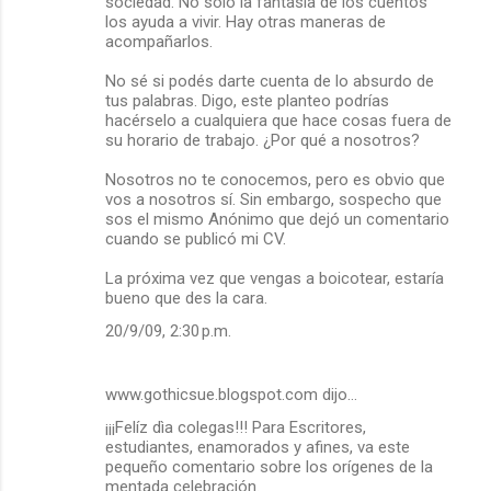
sociedad. No sólo la fantasía de los cuentos
los ayuda a vivir. Hay otras maneras de
acompañarlos.
No sé si podés darte cuenta de lo absurdo de
tus palabras. Digo, este planteo podrías
hacérselo a cualquiera que hace cosas fuera de
su horario de trabajo. ¿Por qué a nosotros?
Nosotros no te conocemos, pero es obvio que
vos a nosotros sí. Sin embargo, sospecho que
sos el mismo Anónimo que dejó un comentario
cuando se publicó mi CV.
La próxima vez que vengas a boicotear, estaría
bueno que des la cara.
20/9/09, 2:30 p.m.
www.gothicsue.blogspot.com dijo…
¡¡¡Felíz dìa colegas!!! Para Escritores,
estudiantes, enamorados y afines, va este
pequeño comentario sobre los orígenes de la
mentada celebración.