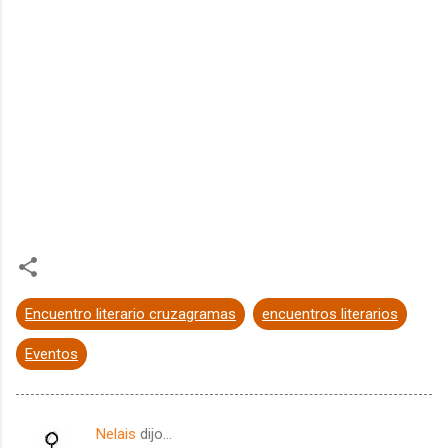
Encuentro literario cruzagramas
encuentros literarios
Eventos
Nelais
dijo…
C