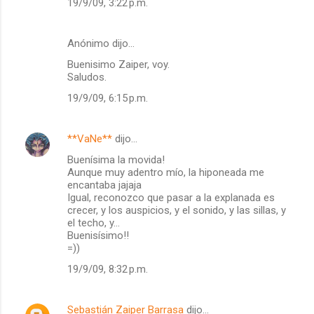
19/9/09, 3:22 p.m.
Anónimo dijo…
Buenisimo Zaiper, voy.
Saludos.
19/9/09, 6:15 p.m.
**VaNe**
dijo…
Buenísima la movida!
Aunque muy adentro mío, la hiponeada me
encantaba jajaja
Igual, reconozco que pasar a la explanada es
crecer, y los auspicios, y el sonido, y las sillas, y
el techo, y...
Buenisísimo!!
=))
19/9/09, 8:32 p.m.
Sebastián Zaiper Barrasa
dijo…