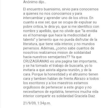
Anónimo dijo…
El encuentro buenisimo, sirvio para conocernos
a quienes no nos conociamos y para
intercambiar y aprender uno de los otros. En
cuanto a ese ser, que se ocupa de expulsar su
pobre critica, le diria yo, que si me identifico con
nombre y apellido, que no olvide que "la envidia
es el homenaje que hace la mediocridad al
talento" y lamento que no pueda disfrutar de la
literatura, que tiene vida interior, y no mundos
perversos. Ademas, ¿como sabe cuantos de
nosotros realizamos mision de solidaridad
hacia nuestros semejantes?? Ya que
CRUZAGRAMAS es una pagina tan importante,
y se ha tomado el trabajo de buscarla, yo lo
invitaria a que asista alguna reuniòn, y de la
cara. Porque la honestidad y el altruismo tienen
cara y tambien hablan de frente.Abrazo a todos
los escritores y a los maestros estamos
orgullosos de pertenecer a este grupo y no
necesitamos de egolatria, tenemos mucha vida
interior compartir es solidaridad Graciela Diaz
21/9/09, 1:34 p.m.