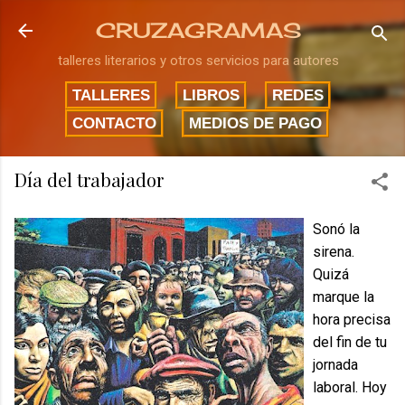
Ir al contenido principal
CRUZAGRAMAS
talleres literarios y otros servicios para autores
TALLERES
LIBROS
REDES
CONTACTO
MEDIOS DE PAGO
Día del trabajador
Sonó la
sirena.
Quizá
marque la
hora precisa
del fin de tu
jornada
laboral. Hoy