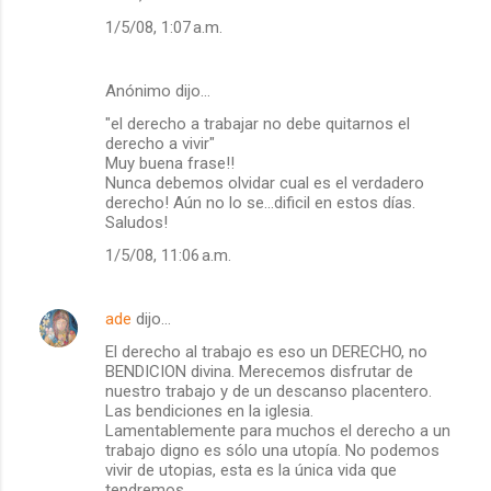
i
1/5/08, 1:07 a.m.
o
s
Anónimo dijo…
"el derecho a trabajar no debe quitarnos el
derecho a vivir"
Muy buena frase!!
Nunca debemos olvidar cual es el verdadero
derecho! Aún no lo se...dificil en estos días.
Saludos!
1/5/08, 11:06 a.m.
ade
dijo…
El derecho al trabajo es eso un DERECHO, no
BENDICION divina. Merecemos disfrutar de
nuestro trabajo y de un descanso placentero.
Las bendiciones en la iglesia.
Lamentablemente para muchos el derecho a un
trabajo digno es sólo una utopía. No podemos
vivir de utopias, esta es la única vida que
tendremos.