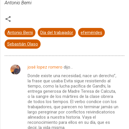
Antonio Berni
Antonio Berni
Día del trabajador
efemérides
Sebastián Olaso
josé lopez romero
dijo…
C
Donde existe una necesidad, nace un derecho”,
o
la frase que usaba Evita sigue resistiendo al
m
tiempo, como la lucha pacífica de Gandhi, la
entrega generosa de Madre Teresa de Calcuta,
e
o la sangre de los mártires de la clase obrera
de todos los tiempos. El verbo condice con los
n
trabajadores, que parecen no terminar jamás un
t
largo peregrinar por conflictos reivindicatorios
alineados a nuestra historia. Vaya el
a
reconocimiento para ellos en su día, que es
r
decir, la vida misma.