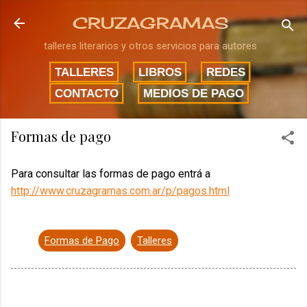
Ir al contenido principal
CRUZAGRAMAS
talleres literarios y otros servicios para autores
TALLERES
LIBROS
REDES
CONTACTO
MEDIOS DE PAGO
Formas de pago
Para consultar las formas de pago entrá a
http://www.cruzagramas.com.ar/p/pagos.html
Formas de Pago
Talleres