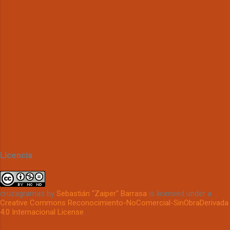
Licencia
cruzagramas
by
Sebastián "Zaiper" Barrasa
is licensed under a
Creative Commons Reconocimiento-NoComercial-SinObraDerivada
4.0 Internacional License
.