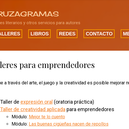
Ir al contenido principal
RUZAGRAMAS
res literarios y otros servicios para autores
ALLERES
LIBROS
REDES
CONTACTO
ME
lleres para emprendedores
 a través del arte, el juego y la creatividad es posible mejorar n
Taller de
expresión oral
(oratoria práctica)
Taller de creatividad aplicada
para emprendedores
Módulo:
Mejor te lo cuento
Módulo:
Las buenas cigüeñas nacen de repollos