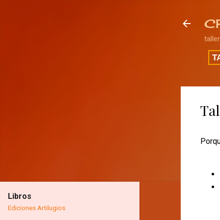
C
talle
T
Ta
Porque
Libros
Ediciones Artilugios